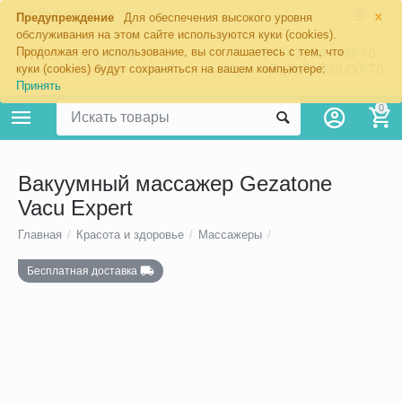
×
Екатеринбург
Предупреждение
Для обеспечения высокого уровня
обслуживания на этом сайте используются куки (cookies).
Продолжая его использование, вы соглашаетесь с тем, что
8 (343) 344-60-76
+7 (967) 639-00-76
куки (cookies) будут сохраняться на вашем компьютере:
Принять
0
Вакуумный массажер Gezatone
Vacu Expert
Главная
/
Красота и здоровье
/
Массажеры
/
Бесплатная доставка