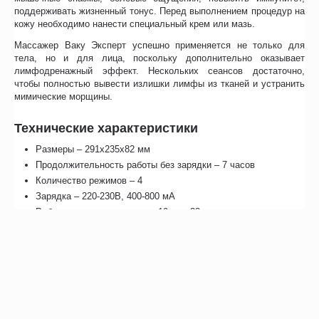
поддерживать жизненный тонус. Перед выполнением процедур на
кожу необходимо нанести специальный крем или мазь.
Массажер Ваку Эксперт успешно применяется не только для
тела, но и для лица, поскольку дополнительно оказывает
лимфодренажный эффект. Нескольких сеансов достаточно,
чтобы полностью вывести излишки лимфы из тканей и устранить
мимические морщины.
Технические характеристики
Размеры – 291х235х82 мм
Продолжительность работы без зарядки – 7 часов
Количество режимов – 4
Зарядка – 220-230В, 400-800 мА
Рабочая температура – от +19 до +33
Срок службы – 5 лет
Гарантия от производителя на вакуумный массажер Gezatone
Vacu Expert – 1 год.
Отзывы