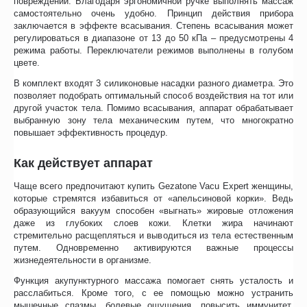
повреждений. Благодаря эргономичной ручке выполнять массаж
самостоятельно очень удобно. Принцип действия прибора
заключается в эффекте всасывания. Степень всасывания может
регулироваться в диапазоне от 13 до 50 кПа – предусмотрены 4
режима работы. Переключатели режимов выполнены в голубом
цвете.
В комплект входят 3 силиконовые насадки разного диаметра. Это
позволяет подобрать оптимальный способ воздействия на тот или
другой участок тела. Помимо всасывания, аппарат обрабатывает
выбранную зону тела механическим путем, что многократно
повышает эффективность процедур.
Как действует аппарат
Чаще всего предпочитают купить Gezatone Vacu Expert женщины,
которые стремятся избавиться от «апельсиновой корки». Ведь
образующийся вакуум способен «выгнать» жировые отложения
даже из глубоких слоев кожи. Клетки жира начинают
стремительно расщепляться и выводиться из тела естественным
путем. Одновременно активируются важные процессы
жизнедеятельности в организме.
Функция акупунктурного массажа помогает снять усталость и
расслабиться. Кроме того, с ее помощью можно устранить
мышечные спазмы, болевые ощущения, повысить иммунитет,