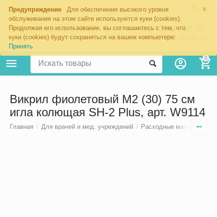
×
Екатеринбург
Предупреждение
Для обеспечения высокого уровня
обслуживания на этом сайте используются куки (cookies).
Продолжая его использование, вы соглашаетесь с тем, что
8 (343) 344-60-76
+7 (967) 639-00-76
куки (cookies) будут сохраняться на вашем компьютере:
Принять
0
Викрил фиолетовый M2 (30) 75 см
игла колющая SH-2 Plus, арт. W9114
Главная
/
Для врачей и мед. учреждений
/
Расходные материалы
/