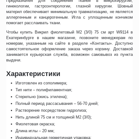
Предназначен для соединения тканей в микрохирургии,
гинекологии, гастроэнтерологии, глазной хирургии. Шовный
материл обеспечивает минимальную травматизацию, не является
аллергенным и канцерогенным. Игла с уплощенным кончиком
помогает расслаивать ткани.
Чтобы купить Викрил фиолетовый M2 (3/0) 75 см арт W9114 в
Екатеринбурге в нашем магазине, позвоните менеджерам по
номерам, указанным на сайте в разделе «Контакты». Доступно
самостоятельное оформление заказа через корзину. Доставкой
занимается курьерская служба, возможен самовывоз из пункта
выдачи.
Характеристики
Изготовлен из сополимера;
Тип нити – полифиламентная;
Стерильно (окись этилена);
Полный период рассасывания – 56-70 дней;
Растворение посредством гидролиза;
Нить длиной 75 см и толщиной M2 (3/0);
Фиолетовая окраска;
Длина иглы – 20 мм;
Индивидуальная герметичная упаковка;