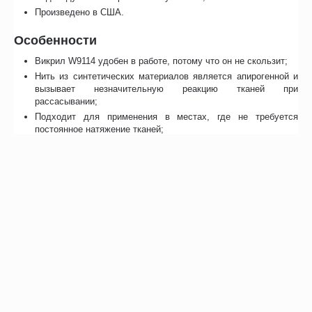
Произведено в США.
Особенности
Викрил W9114 удобен в работе, потому что он не скользит;
Нить из синтетических материалов является апирогенной и
вызывает незначительную реакцию тканей при
рассасывании;
Подходит для применения в местах, где не требуется
постоянное натяжение тканей;
Отличительные свойства иглы – низкая ломкость и большая
сопротивляемость на изгиб;
Полифиламентная нить не способствует накоплению,
распространению инфекции и набуханию раны;
Шовный материал Викрил отличается особым плетением
нитей, которое позволяет создать узел.
Особенности
Отзывы
Сертификаты