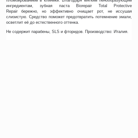
пломбированием в клиники. Благодаря мягким пенообразующим
ингредиентам, зубная паста Biorepair Total Protective
Repair бережно, но эффективно очищает рот, не иссушая
слизистую. Средство поможет предотвратить потемнение эмали,
осветлит её до естественного оттенка.
Не содержит парабены, SLS и фторидов. Производство: Италия.
Отзывы
Возможно, вас это заинтересует
Рекомендуем также