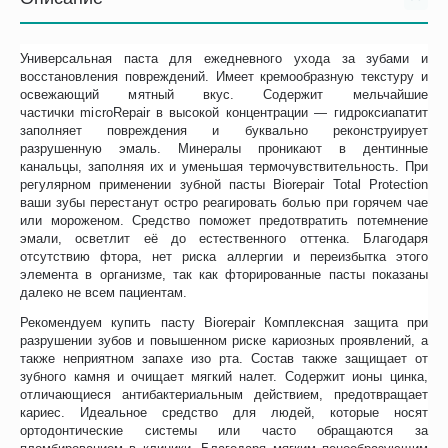
Универсальная паста для ежедневного ухода за зубами и
восстановления повреждений. Имеет кремообразную текстуру и
освежающий мятный вкус. Содержит мельчайшие
частички microRepair в высокой концентрации — гидроксиапатит
заполняет повреждения и буквально реконструирует
разрушенную эмаль. Минералы проникают в дентинные
канальцы, заполняя их и уменьшая термочувствительность. При
регулярном применении зубной пасты Biorepair Total Protection
ваши зубы перестанут остро реагировать болью при горячем чае
или мороженом. Средство поможет предотвратить потемнение
эмали, осветлит её до естественного оттенка. Благодаря
отсутствию фтора, нет риска аллергии и переизбытка этого
элемента в организме, так как фторированные пасты показаны
далеко не всем пациентам.
Рекомендуем купить пасту Biorepair Комплексная защита при
разрушении зубов и повышенном риске кариозных проявлений, а
также неприятном запахе изо рта. Состав также защищает от
зубного камня и очищает мягкий налет. Содержит ионы цинка,
отличающиеся антибактериальным действием, предотвращает
кариес. Идеальное средство для людей, которые носят
ортодонтические системы или часто обращаются за