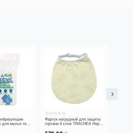
ообразующие
Фартук нагрудный для защиты
Костыль 
 для мытья тела,
гортани 4 слоя TRACHEA Норм,
ERG-800
кремовый арт.10-426