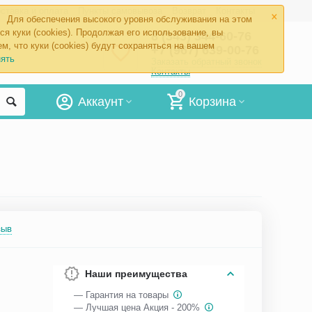
×
ставка и оплата
Пункты самовывоза
Возврат
Контакты
Для обеспечения высокого уровня обслуживания на этом
ся куки (cookies). Продолжая его использование, вы
8 (343) 344-60-76
м, что куки (cookies) будут сохраняться на вашем
+7 (967) 639-00-76
ять
Заказать обратный звонок
Контакты
0
Аккаунт
Корзина
зыв
Наши преимущества
— Гарантия на товары
— Лучшая цена Акция - 200%