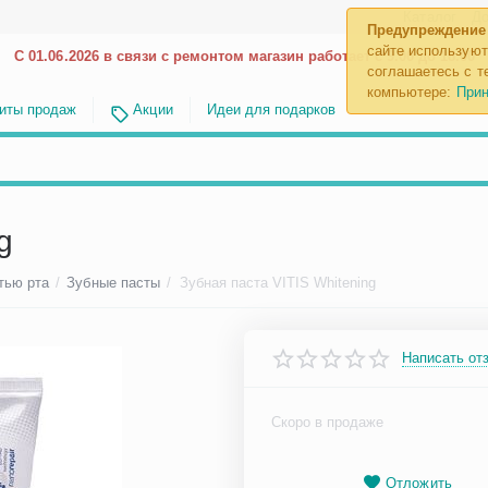
Каталог
До
Предупреждение
сайте используют
С 01.06.2026 в связи с ремонтом магазин работает с 9.00 до 18.00
соглашаетесь с те
компьютере:
Прин
иты продаж
Акции
Идеи для подарков
g
тью рта
/
Зубные пасты
/
Зубная паста VITIS Whitening
Написать от
Скоро в продаже
Отложить