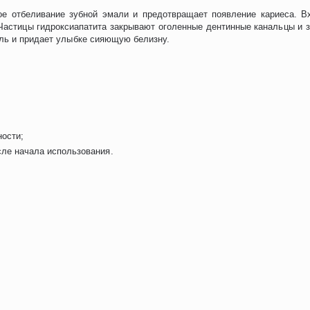
ое отбеливание зубной эмали и предотвращает появление кариеса. В
 Частицы гидроксиапатита закрывают оголенные дентинные канальцы и
ль и придает улыбке сияющую белизну.
ности;
ле начала использования.