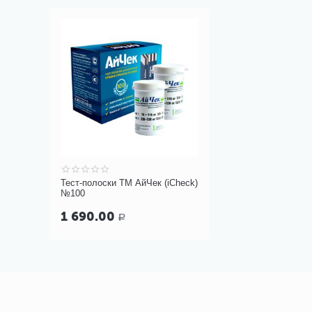
Тест-полоски ТМ АйЧек (iCheck)
№100
1 690.00
Р