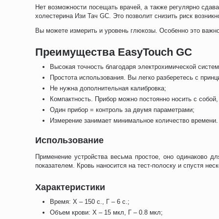
Нет возможности посещать врачей, а также регулярно сдав
холестерина Изи Тач GC. Это позволит снизить риск возни
Вы можете измерить и уровень глюкозы. Особенно это важно
Преимущества EasyTouch GC
Высокая точность благодаря электрохимической систе
Простота использования. Вы легко разберетесь с принц
Не нужна дополнительная калибровка;
Компактность. Прибор можно постоянно носить с собой
Один прибор = контроль за двумя параметрами;
Измерение занимает минимальное количество времени.
Использование
Применение устройства весьма простое, оно одинаково дл
показателем. Кровь наносится на тест-полоску и спустя нес
Характеристики
Время: Х – 150 с., Г – 6 с.;
Объем крови: Х – 15 мкл, Г – 0.8 мкл;