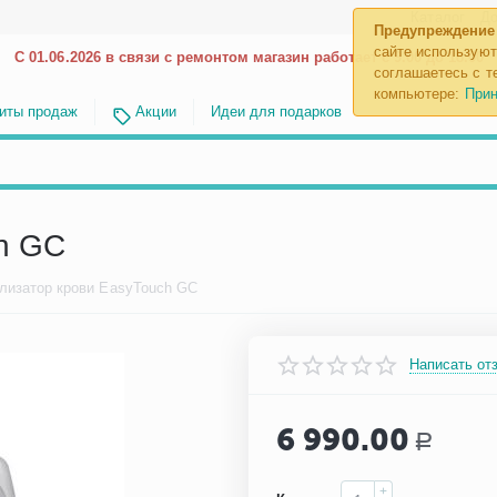
Каталог
До
Предупреждение
сайте используют
С 01.06.2026 в связи с ремонтом магазин работает с 9.00 до 18.00
соглашаетесь с те
компьютере:
Прин
иты продаж
Акции
Идеи для подарков
h GC
лизатор крови EasyTouch GC
Написать от
6 990.00
Р
+