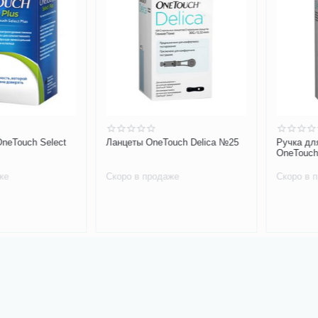
uch Select
Ланцеты OneTouch Delica №25
Ручка для пр
OneTouch Deli
Скоро в продаже
Скоро в прод