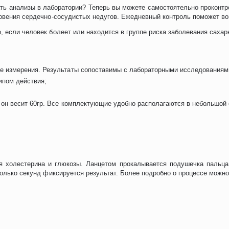
ать анализы в лаборатории? Теперь вы можете самостоятельно прокон
кновения сердечно-сосудистых недугов. Ежедневный контроль поможет в
, если человек болеет или находится в группе риска заболевания саха
ме измерения. Результаты сопоставимы с лабораторными исследованиям
ипом действия;
, он весит 60гр. Все комплектующие удобно располагаются в небольшой 
я холестерина и глюкозы. Ланцетом прокалывается подушечка пальца
колько секунд фиксируется результат. Более подробно о процессе можно