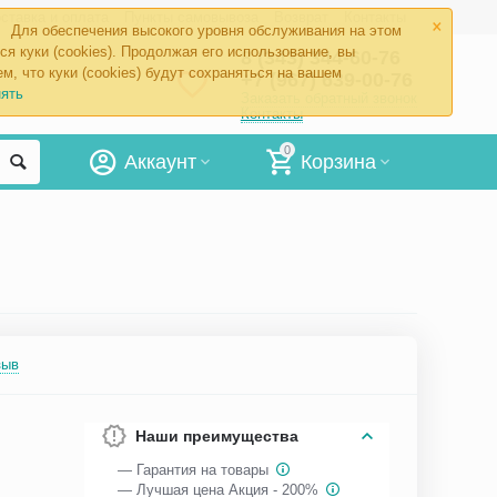
×
ставка и оплата
Пункты самовывоза
Возврат
Контакты
Для обеспечения высокого уровня обслуживания на этом
ся куки (cookies). Продолжая его использование, вы
8 (343) 344-60-76
м, что куки (cookies) будут сохраняться на вашем
+7 (967) 639-00-76
ять
Заказать обратный звонок
Контакты
0
Аккаунт
Корзина
зыв
Наши преимущества
— Гарантия на товары
— Лучшая цена Акция - 200%