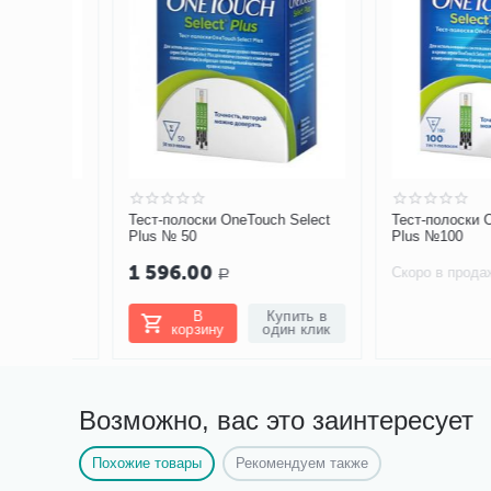
-
Тест-полоски OneTouch Select
Тест-полоски OneTo
т/уп
Plus № 50
Plus №100
1 596.00
Скоро в продаже
Р
В
Купить в
корзину
один клик
Возможно, вас это заинтересует
Похожие товары
Рекомендуем также