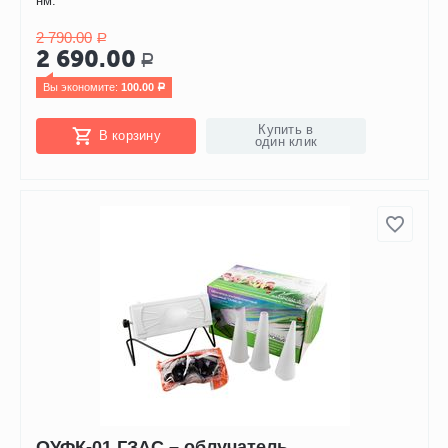
нм.
2 790.00
Р
2 690.00
Р
Вы экономите: 
100.00
Р
Купить в
В корзину
один клик
ОУФК-01 ГЗАС – облучатель