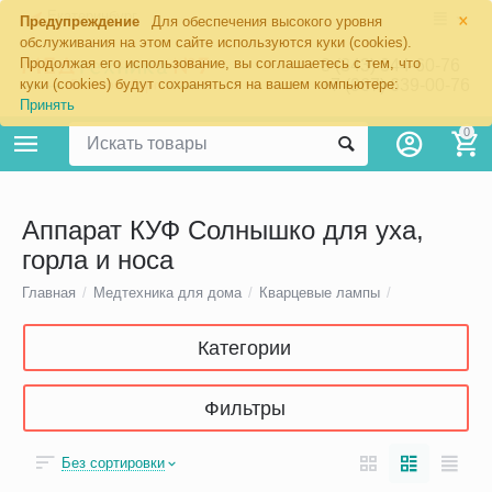
×
Екатеринбург
Предупреждение
Для обеспечения высокого уровня
обслуживания на этом сайте используются куки (cookies).
Продолжая его использование, вы соглашаетесь с тем, что
8 (343) 344-60-76
+7 (967) 639-00-76
куки (cookies) будут сохраняться на вашем компьютере:
Принять
0
Аппарат КУФ Солнышко для уха,
горла и носа
Главная
/
Медтехника для дома
/
Кварцевые лампы
/
Категории
Фильтры
Без сортировки