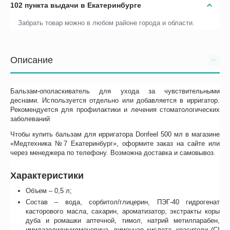
102 пункта выдачи в Екатеринбурге
Забрать товар можно в любом районе города и области.
Описание
Бальзам-ополаскиватель для ухода за чувствительными
деснами. Используется отдельно или добавляется в ирригатор.
Рекомендуется для профилактики и лечения стоматологических
заболеваний
Чтобы купить бальзам для ирригатора Donfeel 500 мл в магазине
«Медтехника №7 Екатеринбург», оформите заказ на сайте или
через менеджера по телефону. Возможна доставка и самовывоз.
Характеристики
Объем – 0,5 л;
Состав – вода, сорбитол/глицерин, ПЭГ-40 гидрогенат
касторового масла, сахарин, ароматизатор, экстракты коры
дуба и ромашки аптечной, тимол, натрий метилпарабен,
имидазолидинилмочевина, лимонная кислота, красители (CI