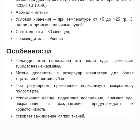
42090, CI 19140);
Аромат – мятный;
Условия хранения – при температуре от +5 до +25 гр. С,
вдали от прямых солнечных лучей;
Срок годности – 30 месяцев;
Производитель – Россия.
Особенности
Подходит для полоскания рта после еды. Промывает
зубодесневые карманы.
Можно добавлять в резервуар ирригатора для более
тщательной чистки зубов.
При регулярном применении нормализует микрофлору
полости рта.
Успокаивает десны: подавляет воспаление, снимает зуд,
покраснение и раздражение, предупреждает их
кровоточивость.
Ускоряет заживление мягких тканей.
Снижает чувствительность зубов и десен при пародонтозе и
гингивите.
Устраняет неприятный запах изо рта.