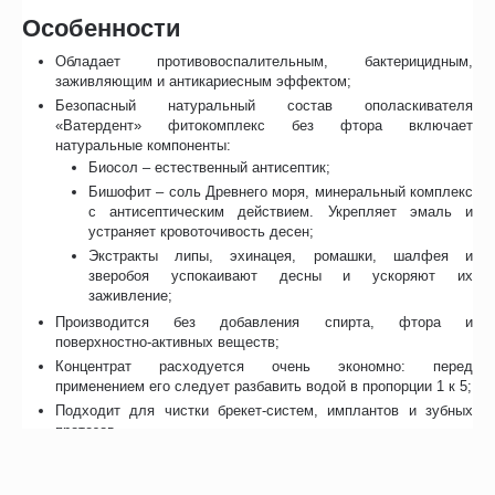
Особенности
Обладает противовоспалительным, бактерицидным,
заживляющим и антикариесным эффектом;
Безопасный натуральный состав ополаскивателя
«Ватердент» фитокомплекс без фтора включает
натуральные компоненты:
Биосол – естественный антисептик;
Бишофит – соль Древнего моря, минеральный комплекс
с антисептическим действием. Укрепляет эмаль и
устраняет кровоточивость десен;
Экстракты липы, эхинацея, ромашки, шалфея и
зверобоя успокаивают десны и ускоряют их
заживление;
Производится без добавления спирта, фтора и
поверхностно-активных веществ;
Концентрат расходуется очень экономно: перед
применением его следует разбавить водой в пропорции 1 к 5;
Подходит для чистки брекет-систем, имплантов и зубных
протезов.
Чтобы купить ополаскиватель Waterdent фитокомплекс без фтора
в интернет-магазине «Медтехника №7 Екатеринбург», оформите