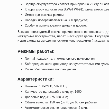
Заряда аккумулятора хватает примерно на 2 недели ав
К ирригатору полости рта B.Well WI-911прилагаются дв
Имеет три режима работы;
Насадки поворачиваются на 360 градусов;
Удобен в использовании дома и в дороге.
Выбрав необходимый режим, прибор можно использовать дл
межзубные пространства, налет, массирует десны. Регулярн
и для ухода за ортодонтическими конструкциями (насадки п
Режимы работы:
Normal подходит для ежедневного применения;
Soft предназначен для ухода за чувствительными зуба
Pulse обеспечивает массаж десен.
Характеристики:
Питание: 100-240В, 50-60 Гц;
Количество пульсаций в минуту: 1600;
Давление воды: 275-650 кПа;
Объем емкости: 150 мл (от 40 до 60 сек работы);
Автоматическое отключение через: 2 мин;