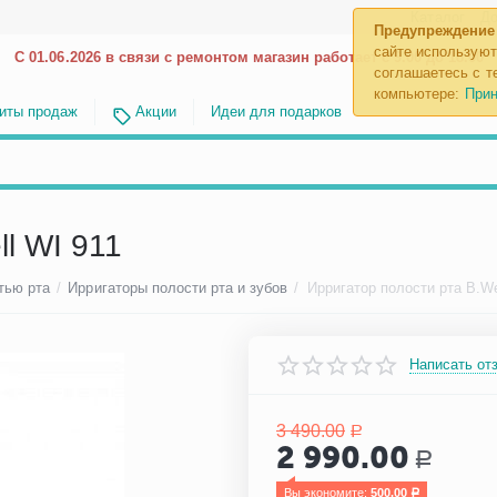
Каталог
До
Предупреждение
сайте используют
С 01.06.2026 в связи с ремонтом магазин работает с 9.00 до 18.00
соглашаетесь с те
компьютере:
Прин
иты продаж
Акции
Идеи для подарков
l WI 911
тью рта
/
Ирригаторы полости рта и зубов
/
Ирригатор полости рта B.We
Написать от
3 490.00
Р
2 990.00
Р
Вы экономите: 
500.00
Р