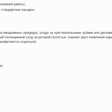
тономной работы;
е стандартные насадки;
я ежедневных процедур, ухода за чувствительными зубами или деснам
ый полноценный уход за ротовой полостью снижает риск появления кари
риобретаются отдельно).
ми;