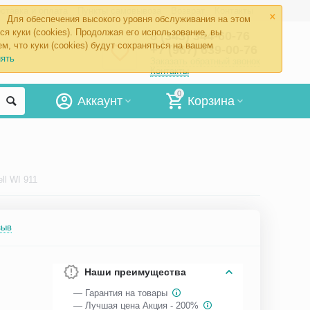
×
ставка и оплата
Пункты самовывоза
Возврат
Контакты
Для обеспечения высокого уровня обслуживания на этом
ся куки (cookies). Продолжая его использование, вы
8 (343) 344-60-76
м, что куки (cookies) будут сохраняться на вашем
+7 (967) 639-00-76
ять
Заказать обратный звонок
Контакты
0
Аккаунт
Корзина
ll WI 911
зыв
Наши преимущества
— Гарантия на товары
— Лучшая цена Акция - 200%