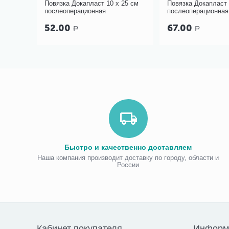
0 см
Повязка Докапласт 10 х 25 см
Повязка Докапласт 
послеоперационная
послеоперационная
52.00
67.00
Р
Р
Быстро и качественно доставляем
Наша компания производит доставку по городу, области и
России
Кабинет покупателя
Информ