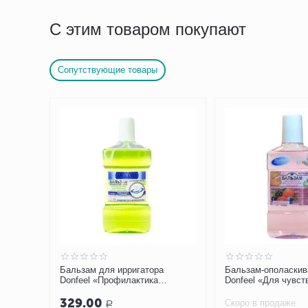
С этим товаром покупают
Сопутствующие товары
Бальзам для ирригатора
Бальзам-ополаскив
ащита.
Donfeel «Профилактика
Donfeel «Для чувс
 мл
заболеваний десен, без
зубов и десен»
329.00
фтора», 475 мл
Скоро в продаже
Р