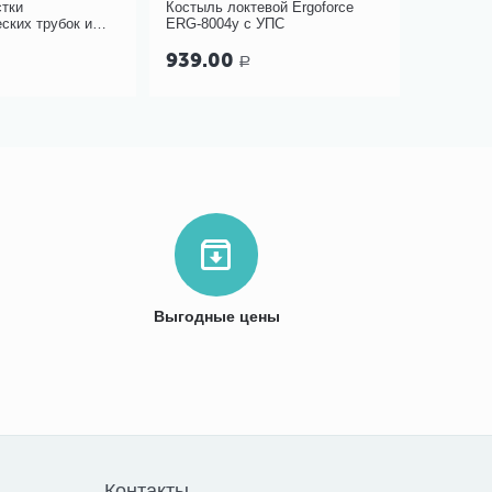
стки
Костыль локтевой Ergoforce
Подушка 
ских трубок и
ERG-8004у с УПС
анатомич
 Blue Line Ultra
939.00
1 150
Р
Выгодные цены
Контакты