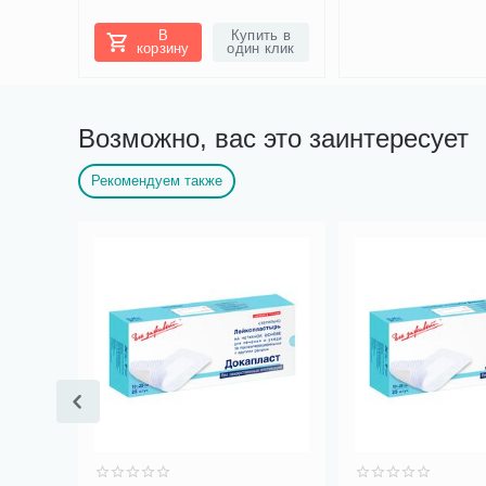
ить в
В
Купить в
 клик
корзину
один клик
Возможно, вас это заинтересует
Рекомендуем также