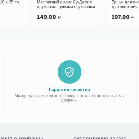
10 х 35 см
Массажный шарик Су-Джок с
Ершик для чи
двумя кольцевыми пружинами
трахеостомиче
канюль PORTEX
149.00
197.00
Р
Р
Гарантия качества
Мы предлагаем только те товары, в качестве которых мы
уверены
ация о компании
Оформление заказа