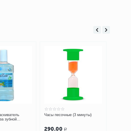
аскиватель
Часы песочные (3 минуты)
Часы пес
за зубной
3 мин
290.00
Скоро в 
Р