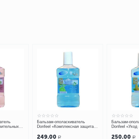
атель
Бальзам-ополаскиватель
Бальзам-опол
твительных
Donfeel «Комплексная защита.
Donfeel «Уход 
Ежедневный уход» 250/500 мл
эмалью»
249.00
250.00
Р
Р