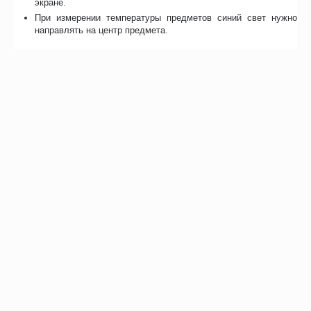
экране.
При измерении температуры предметов синий свет нужно
направлять на центр предмета.
Уход
Для очистки измерительного прибора используйте х/б ткань,
смоченную в спиртовом растворе. Не погружайте термометр в
жидкость и не используйте абразивные чистящие средства.
Особенности
Отзывы
Инструкция
С этим товаром покупают