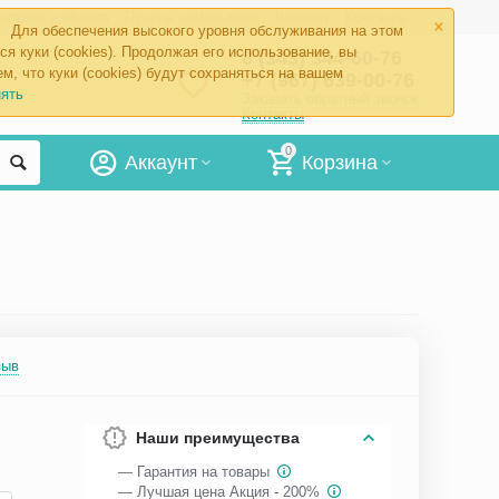
×
ставка и оплата
Пункты самовывоза
Возврат
Контакты
Для обеспечения высокого уровня обслуживания на этом
ся куки (cookies). Продолжая его использование, вы
8 (343) 344-60-76
м, что куки (cookies) будут сохраняться на вашем
+7 (967) 639-00-76
ять
Заказать обратный звонок
Контакты
0
Аккаунт
Корзина
зыв
Наши преимущества
— Гарантия на товары
— Лучшая цена Акция - 200%