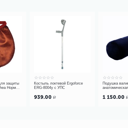
для защиты
Костыль локтевой Ergoforce
Подушка валик
chea Норм
ERG-8004у с УПС
анатомическа
10-427
939.00
1 150.00
Р