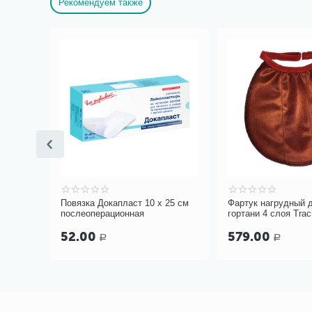
Рекомендуем также
0 см
Повязка Докапласт 10 х 25 см
Фартук нагрудный 
послеоперационная
гортани 4 слоя Tra
терракотовый, арт. 
52.00
579.00
Р
Р