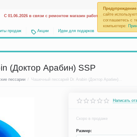
Каталог
До
Предупреждение
сайте используют
С 01.06.2026 в связи с ремонтом магазин работает с 9.00 до 18.00
соглашаетесь с те
компьютере:
Прин
иты продаж
Акции
Идеи для подарков
in (Доктор Арабин) SSP
ские пессарии
/
Чашечный пессарий Dr. Arabin (Доктор Арабин) SSP
Написать от
Скоро в продаже
Размер: