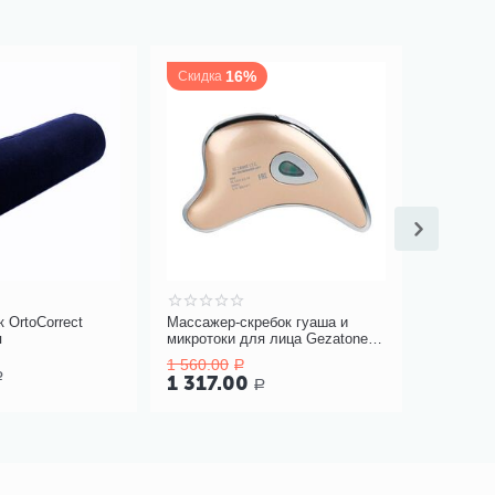
16%
Скидка
 OrtoCorrect
Массажер-скребок гуаша и
Средство
я
микротоки для лица Gezatone
запахов 
m911
1 560.00
Р
1 380
Р
1 317.00
Р