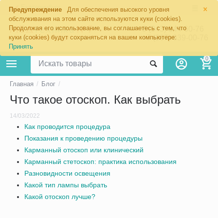
×
Екатеринбург
Предупреждение
Для обеспечения высокого уровня
обслуживания на этом сайте используются куки (cookies).
Продолжая его использование, вы соглашаетесь с тем, что
8 (343) 344-60-76
+7 (967) 639-00-76
куки (cookies) будут сохраняться на вашем компьютере:
Принять
0
Главная
/
Блог
/
Что такое отоскоп. Как выбрать
14/03/2022
Как проводится процедура
Показания к проведению процедуры
Карманный отоскоп или клинический
Карманный стетоскоп: практика использования
Разновидности освещения
Какой тип лампы выбрать
Какой отоскоп лучше?