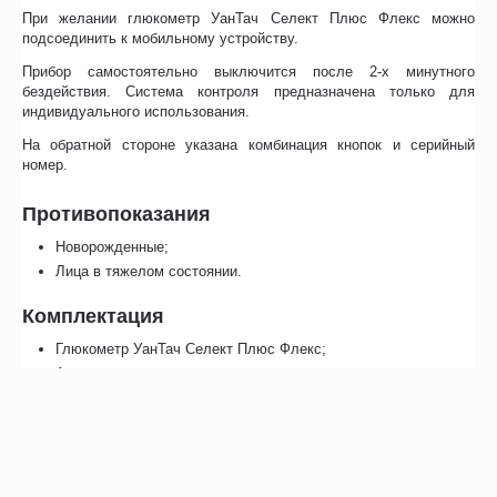
При желании глюкометр УанТач Селект Плюс Флекс можно
подсоединить к мобильному устройству.
Прибор самостоятельно выключится после 2-х минутного
бездействия. Система контроля предназначена только для
индивидуального использования.
На обратной стороне указана комбинация кнопок и серийный
номер.
Противопоказания
Новорожденные;
Лица в тяжелом состоянии.
Комплектация
Глюкометр УанТач Селект Плюс Флекс;
Автоматическая ручка для получения образца крови;
Набор ланцетов;
Чехол для хранения.
Инструкция.
Гарантийный талон.