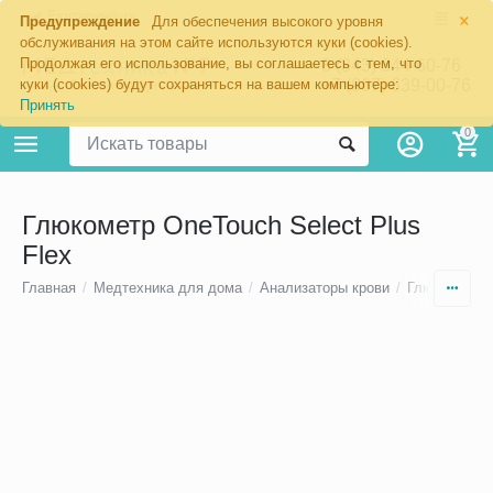
×
Екатеринбург
Предупреждение
Для обеспечения высокого уровня
обслуживания на этом сайте используются куки (cookies).
Продолжая его использование, вы соглашаетесь с тем, что
8 (343) 344-60-76
+7 (967) 639-00-76
куки (cookies) будут сохраняться на вашем компьютере:
Принять
0
Глюкометр OneTouch Select Plus
Flex
Главная
/
Медтехника для дома
/
Анализаторы крови
/
Глюкометры