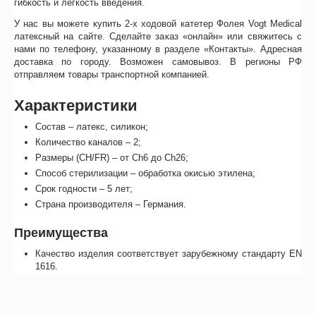
гибкость и легкость введения.
У нас вы можете купить 2-х ходовой катетер Фолея Vogt Medical
латексный на сайте. Сделайте заказ «онлайн» или свяжитесь с
нами по телефону, указанному в разделе «Контакты». Адресная
доставка по городу. Возможен самовывоз. В регионы РФ
отправляем товары транспортной компанией.
Характеристики
Состав – латекс, силикон;
Количество каналов – 2;
Размеры (CH/FR) – от Ch6 до Ch26;
Способ стерилизации – обработка окисью этилена;
Срок годности – 5 лет;
Страна производителя – Германия.
Преимущества
Качество изделия соответствует зарубежному стандарту EN
1616.
Силиконовое покрытие создает необходимую плотность, а
латекс облегчает установку изделия и снижает риск
травмирования слизистых оболочек.