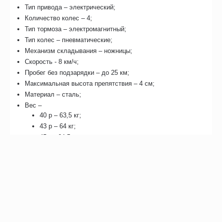
Тип привода – электрический;
Количество колес – 4;
Тип тормоза – электромагнитный;
Тип колес – пневматические;
Механизм складывания – ножницы;
Скорость - 8 км/ч;
Пробег без подзарядки – до 25 км;
Максимальная высота препятствия – 4 см;
Материал – сталь;
Вес –
40 р – 63,5 кг;
43 р – 64 кг;
45 р - 64,5 кг;
48 р – 65 кг;
50 р – 65,5 кг;
56 р – 66 кг;
С ремнями безопасности;
Торговая марка – Ortonica.
Особенности