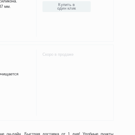
силикона.
Купить в
37 мм.
один клик
Скоро в продаже
 очищается
ине он-лайн. Быстрая доставка от 1 дня! Удобные пункты