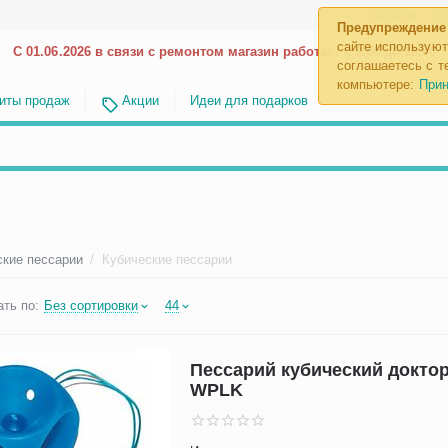
Каталог
До
Предупреждение
сайте используют
С 01.06.2026 в связи с ремонтом магазин работает с 9.00 до 18.00
соглашаетесь с те
компьютере:
Прин
иты продаж
Акции
Идеи для подарков
ские пессарии
/
Кубические пессарии
ть по:
Без сортировки
44
Пессарий кубический докто
WPLK