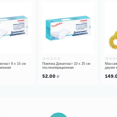
8 х 15 см
Повязка Докапласт 10 х 25 см
Массажный ша
послеоперационная
двумя кольце
52.00
149.00
Р
Р