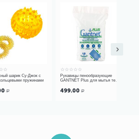
рик Су-Джок с
Рукавицы пенообразующие
Фартук н
выми пружинами
GANTNET Plus для мытья тела,
гортани 
12 шт
терракото
499.00
579.0
Р