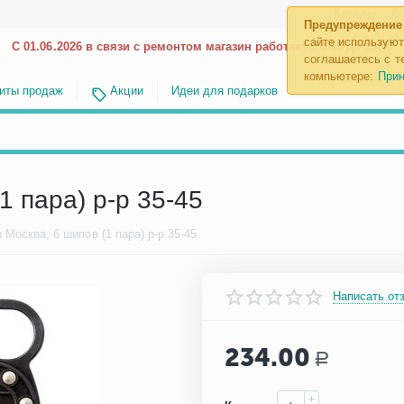
Каталог
До
Предупреждение
сайте используют
С 01.06.2026 в связи с ремонтом магазин работает с 9.00 до 18.00
соглашаетесь с те
компьютере:
Прин
иты продаж
Акции
Идеи для подарков
1 пара) р-р 35-45
Москва, 6 шипов (1 пара) р-р 35-45
Написать от
234.00
Р
+