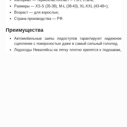
Размеры — XS-S (35-38), M-L (38-43), XL-XXL (43-48+);
Возраст — для взрослых;
Страна производства — РФ.
Преимущества
Автомобильные шипы ледоступов гарантируют надежное
сцепление с поверхностью даже в самый сильный гололед.
Ледоходы Неваляйсы на пятку плотно крепятся к подошвам,
не соскальзывают и не болтаются на ноге.
Надеваются только на пятку, оставляя свободным носок, что
не только обеспечивает комфорт при движении, но и
бережет обувь от деформации.
Резиновые накладки выполнены из первоклассного
материала, поэтому не дубеют на морозе и помогают
сохранить устойчивость.
Изделие не растягивается и не меняет формы в процессе
использования.
Особенности
Просмотреть список опций