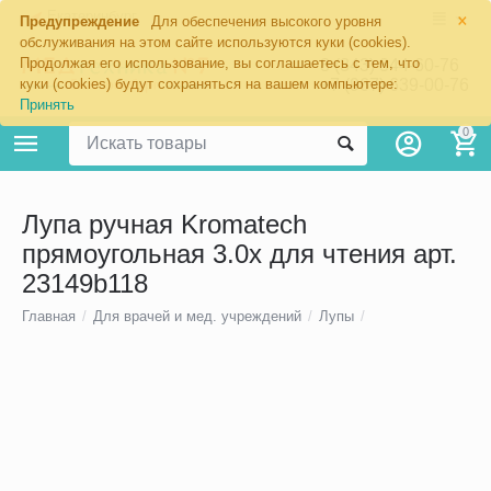
×
Екатеринбург
Предупреждение
Для обеспечения высокого уровня
обслуживания на этом сайте используются куки (cookies).
Продолжая его использование, вы соглашаетесь с тем, что
8 (343) 344-60-76
+7 (967) 639-00-76
куки (cookies) будут сохраняться на вашем компьютере:
Принять
0
Лупа ручная Kromatech
прямоугольная 3.0x для чтения арт.
23149b118
Главная
/
Для врачей и мед. учреждений
/
Лупы
/