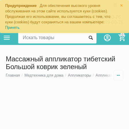
×
Екатеринбург
Предупреждение
Для обеспечения высокого уровня
обслуживания на этом сайте используются куки (cookies).
Продолжая его использование, вы соглашаетесь с тем, что
8 (343) 344-60-76
+7 (967) 639-00-76
куки (cookies) будут сохраняться на вашем компьютере:
Принять
0
Массажный аппликатор тибетский
Большой коврик зеленый
Главная
/
Медтехника для дома
/
Аппликаторы
/
Аппликаторы Кузн