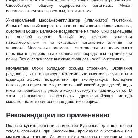
Способствует общему оздоровлению организма. Может
использоваться как взрослыми, так и детьми.
Универсальный массажер-аппликатор (иппликатор) тибетский,
большой зеленый коврик, отличается наличием специальных игл,
обеспечивающих целебное воздействие на тело. Они размещены
на льняной основе. Данный вид текстиля является
гипоаллергенным и не оказывает негативного влияния на
человека. Массажные элементы изготовлены из полимерного
пластика и прикреплены к основанию посредством термической
пайки. Это обеспечивает высокую прочность всей конструкции.
Игольчатые блоки обладают особым строением. Окончания
раздвоены, что гарантирует максимально высокие результаты и
щадящий эффект воздействия при эксплуатации. Последнее
важно для пациентов с чувствительной кожей и для детей, ведь
иглы не проникают глубоко в кожу, поэтому не травмируют ее. В
этом заключается особенность древнекитайского метода
массажа, на котором основано действие коврика.
Рекомендации по применению
Полезно купить зеленый аппликатор Кузнецова для повышения
тонуса организма, при бессоннице, проблемах с костными или
мышечными тканями. Изделие также успешно применяется при