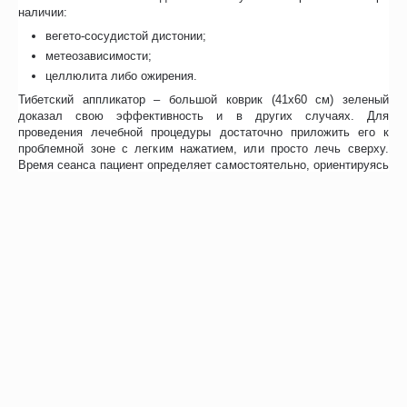
наличии:
вегето-сосудистой дистонии;
метеозависимости;
целлюлита либо ожирения.
Тибетский аппликатор – большой коврик (41х60 см) зеленый
доказал свою эффективность и в других случаях. Для
проведения лечебной процедуры достаточно приложить его к
проблемной зоне с легким нажатием, или просто лечь сверху.
Время сеанса пациент определяет самостоятельно, ориентируясь
на индивидуальные ощущения. Благодаря мягкой подложке,
гарантирован комфорт в процессе эксплуатации.
Характеристики
Размер – 41х60 см;
Материал основания – лен и хлопок;
Иглы – из прозрачного пластика;
Цвет – зеленый, менее острые иглы с двойным острим;
Энциклопедия игольчатого массажа в комплекте;
Произведено в России.
Срок эксплуатации изделия при правильном уходе может
достигать до 5 лет.