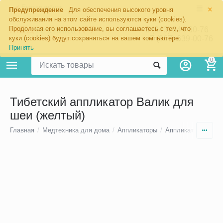
×
Екатеринбург
Предупреждение
Для обеспечения высокого уровня
обслуживания на этом сайте используются куки (cookies).
Продолжая его использование, вы соглашаетесь с тем, что
8 (343) 344-60-76
+7 (967) 639-00-76
куки (cookies) будут сохраняться на вашем компьютере:
Принять
0
Тибетский аппликатор Валик для
шеи (желтый)
Главная
/
Медтехника для дома
/
Аппликаторы
/
Аппликаторы Кузн