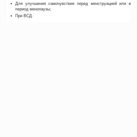
Для улучшения самочувствия перед менструацией или в
период менопаузы;
При ВСД.
Характеристики
Магнитное поле: 3-8 млТс;
Желтые иглы более острые;
Элементы выполнены из полимерного материала;
Длительность воздействия: 5-15 мин;
Магнитные вставки;
Материал: лен и хлопок;
Энциклопедия игольчатого массажа в комплекте;
Произведено В России.
Отзывы