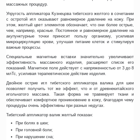
массажных процедур.
Упругость аппликатора Кузнецова тибетского желтого в сочетании
с остротой игл оказывают равномерное давление на кожу. При
этом, желтый цвет элементов обозначает, что они более острые,
чем, например, красные. Постоянное и равномерное давление на
акупунктурные точки приносит пользу организму, усиливая
микроциркуляцию крови, улучшая питание клеток и стимулируя
важные процессы.
Специальные магнитные вставки значительно увеличивают
эффективность массажного изделия, расширяют список его
показаний. Магнитное поле действует с напряженностью от 3 до 8
млТс, усиливая терапевтическое действие изделия.
Двойное острие игл тибетского аппликатора валика для шеи
позволяет получить тот же эффект, что и от древнекитайского
игольчатого массажа. Такая форма не травмирует ткани и
обеспечивает комфортное проникновение в кожу, благодаря чему
процедуры очень эффективны при разных недугах.
Тибетский аппликатор валик желтый показан:
При болях в шеи;
При головной боли;
При нарушении сна;