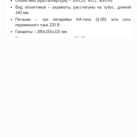
Объективы (крат/аппертура) – 10/0,25; 4/0,1; 40/0,65.
Вид объективов – ахраматы, рассчитаны на тубус, длиной
160 мм.
Питание – три батарейки AA-типа (4.5B) или сеть
переменного тока 220 В.
Габариты – 280х155х115 мм.
Размер предметного столика – 95x95 мм.
Вес – 2 кг.
Гарантия 12 месяцев.
Отзывы
Сопутствующие товары