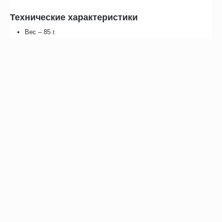
Технические характеристики
Вес – 85 г.
Размеры – 30х24х150 мм.
Точность – ±0,1.
Цена деления шкалы – 0,1.
Диапазон измерения уровня pH – 0,0-14,0.
Типовое ЕМС отклонение pH – ±0,2.
Диапазон рабочих температур – от 5 до 50°С.
Допустимая влажность – не более 95% RH.
Тип питания – 3 батарейки AG13х1,5V.
Время непрерывной работы – до 700 часов.
Гарантия – 1 год.
Отзывы