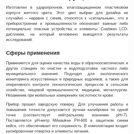
Изготовлен в ударопрочном, влагозащищенном пластиковом
корпусе желтого цвета. Этот цвет выбран для дизайна не
случайно – наравне с синим, относится к «сигнальным», что в
приборостроении и промышленности обозначает важные либо
потенциально опасные устройства и элементы. Снабжен LCD-
дисплеем, на который мгновенно выводятся результаты
исследований.
Сферы применения
Применяется для оценки качества воды в обратноосмотических и
других станциях по очистке и водоподготовке частного либо
муниципального значения. Подходит для экологического
мониторинга искусственных и природных водоемов, а также для
оперативного контроля технологических процессов в сельском
хозяйстве, пищевой промышленности, медицине, металлургии.
Незаменим при мобильных измерениях кислотности крови.
Прибор прошел заводскую поверку. Для улучшения работы и
повышения точности допускается ручная калибровка по одной
точке (соответствует нейтральному значению pH=7).
Поставляется pH-метр Milwaukee PH-600 в защитном синем
кейсе, что обеспечивает его сохранность. В комплектацию входит
калибровочная отвертка и элементы питания.