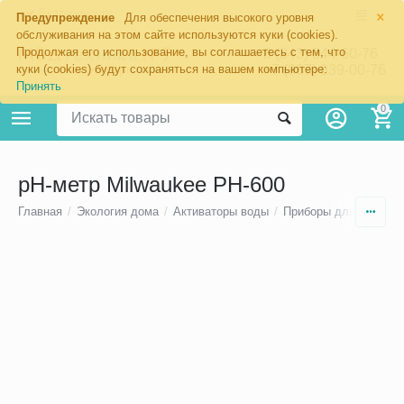
×
Екатеринбург
Предупреждение
Для обеспечения высокого уровня
обслуживания на этом сайте используются куки (cookies).
Продолжая его использование, вы соглашаетесь с тем, что
8 (343) 344-60-76
+7 (967) 639-00-76
куки (cookies) будут сохраняться на вашем компьютере:
Принять
0
pH-метр Milwaukee PH-600
Главная
/
Экология дома
/
Активаторы воды
/
Приборы для контрол