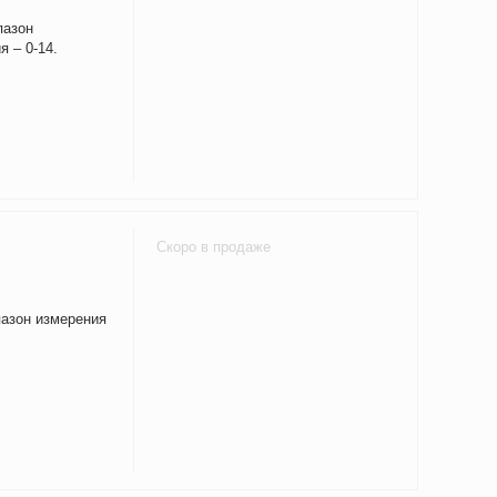
пазон
я – 0-14.
Скоро в продаже
пазон измерения