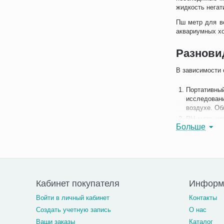
жидкость негат
Пш метр для в
аквариумных хо
Разнови
В зависимости 
Портативны
исследован
воздухе. Об
РН метр ио
Больше
концентраци
металлургии
РН метр-ко
возможность
Функция кон
Кабинет покупателя
Информ
Принцип
Войти в личный кабинет
Контакты
У всех измери
Создать учетную запись
О нас
Используется п
дисплее.
Ваши заказы
Каталог