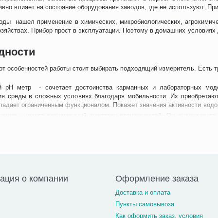
ивно влияет на состояние оборудования заводов, где ее используют. При
оды нашел применение в химических, микробиологических, агрохимиче
зяйствах. Прибор прост в эксплуатации. Поэтому в домашних условиях 
дности
от особенностей работы стоит выбирать подходящий измеритель. Есть т
й рН метр - сочетает достоинства карманных и лабораторных моде
ия среды в сложных условиях благодаря мобильности. Их приобретают
ладает ограниченным функционалом. Покажет значения активности водо
номер – имеет расширенный диапазон возможностей. Он анализирует 
ю, температуру и редокс-потенциал. Его показатели важны в области
, агропромышленных комплексах. Анализатор проявляет селективность н
ндуктометр – дополнительно оценивает качество среды определени
 определить содержание солей, удельную электропроводность и окисл
дуктометра полезна химической, нефтехимической промышленности.
ация о компании
Оформление заказа
 работы
Доставка и оплата
телей уровня рН один принцип работы, не смотря на разновидност
Пункты самовывоза
роверка показателей электродвижущей силы. Напряжение вырабатываетс
Как оформить заказ, условия