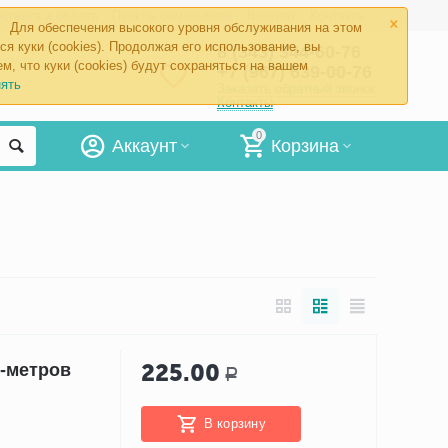
×
ставка и оплата
Пункты самовывоза
Возврат
Контакты
Для обеспечения высокого уровня обслуживания на этом
ся куки (cookies). Продолжая его использование, вы
8 (343) 344-60-76
м, что куки (cookies) будут сохраняться на вашем
+7 (967) 639-00-76
ять
Заказать обратный звонок
Контакты
0
Аккаунт
Корзина
225.00
-метров
Р
В корзину