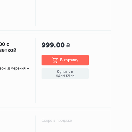
999.00
00 c
Р
веткой
В корзину
азон измерения –
Купить в
один клик
Скоро в продаже