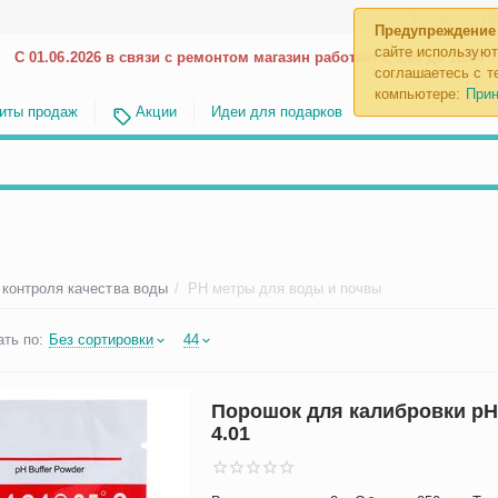
Каталог
До
Предупреждение
сайте используют
С 01.06.2026 в связи с ремонтом магазин работает с 9.00 до 18.00
соглашаетесь с те
компьютере:
Прин
иты продаж
Акции
Идеи для подарков
 контроля качества воды
/
PH метры для воды и почвы
ть по:
Без сортировки
44
Порошок для калибровки pH
4.01