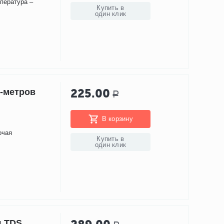
мпература –
Купить в
один клик
225.00
-метров
Р
В корзину
очая
Купить в
один клик
я TDS