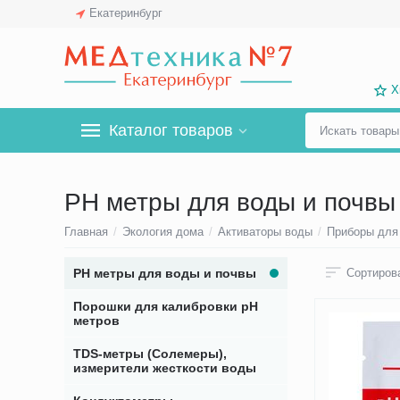
Екатеринбург
Х
Каталог товаров
PH метры для воды и почвы
Главная
/
Экология дома
/
Активаторы воды
/
Приборы для
PH метры для воды и почвы
Сортирова
Порошки для калибровки pН
метров
TDS-метры (Солемеры),
измерители жесткости воды