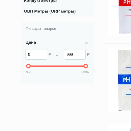
Кондуктометры
ОВП Метры (ORP метры)
Фильтры товаров
Цена
–
Р
Р
0
999
Р
Р