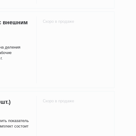
Скоро в продаже
 с внешним
ена деления
абочие
г.
Скоро в продаже
шт.)
лить показатель
омплект состоит