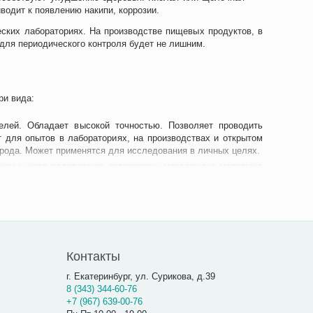
водит к появлению накипи, коррозии.
ских лабораториях. На производстве пищевых продуктов, в
для периодического контроля будет не лишним.
ри вида:
лей. Обладает высокой точностью. Позволяет проводить
 для опытов в лабораториях, на производствах и открытом
рода. Может применятся для исследования в личных целях.
ионы, устанавливает их активность, массовую и молярную
 химии и медицины, биологии и микробиологии, пищепрома,
е только к ионам водорода, определяет также Na, К.
ем электропроводности. Проверка с двумя каналами дает
ительно-восстановительный потенциал, температуру среды.
Контакты
г. Екатеринбург, ул. Сурикова, д.39
и. Они определяют активность водорода в жидкости.
8 (343) 344-60-76
я в контрольной трубке и преобразуется в значение на
+7 (967) 639-00-76