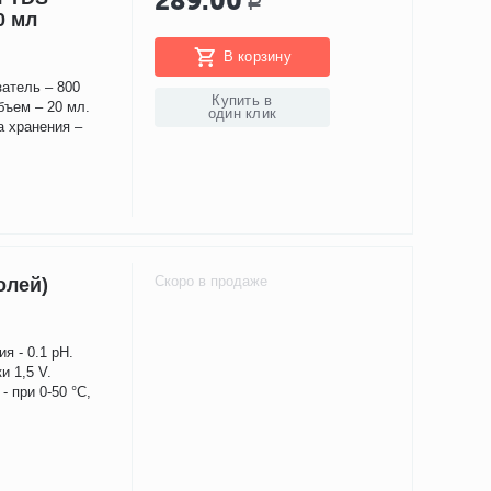
289.00
Р
0 мл
В корзину
затель – 800
Купить в
бъем – 20 мл.
один клик
а хранения –
Скоро в продаже
олей)
я - 0.1 рН.
и 1,5 V.
- при 0-50 °C,