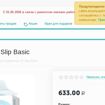
Каталог
До
Предупреждение
сайте используют
С 01.06.2026 в связи с ремонтом магазин работает с 9.00 до 18.00
соглашаетесь с те
компьютере:
Прин
иты продаж
Акции
Идеи для подарков
Slip Basic
для взрослых ID Slip Basic
Написать от
633.00
Р
Размер: