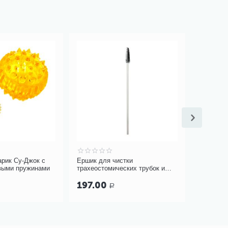
рик Су-Джок с
Ершик для чистки
Крем для
выми пружинами
трахеостомических трубок и
75 мл
канюль PORTEX Blue Line Ultra
197.00
219.0
Р