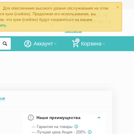
×
ставка и оплата
Пункты самовывоза
Возврат
Контакты
Для обеспечения высокого уровня обслуживания на этом
ся куки (cookies). Продолжая его использование, вы
8 (343) 344-60-76
м, что куки (cookies) будут сохраняться на вашем
+7 (967) 639-00-76
ять
Заказать обратный звонок
Контакты
0
Аккаунт
Корзина
зыв
Наши преимущества
— Гарантия на товары
— Лучшая цена Акция - 200%