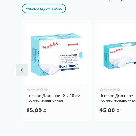
Рекомендуем также
0 см
Повязка Докапласт 8 х 10 см
Повязка Докапласт 
послеоперационная
послеоперационная
25.00
45.00
Р
Р