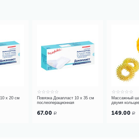
10 х 20 см
Повязка Докапласт 10 х 35 см
Массажный ша
послеоперационная
двумя кольце
67.00
149.00
Р
Р