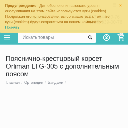
×
Екатеринбург
Предупреждение
Для обеспечения высокого уровня
обслуживания на этом сайте используются куки (cookies).
Продолжая его использование, вы соглашаетесь с тем, что
8 (343) 344-60-76
+7 (967) 639-00-76
куки (cookies) будут сохраняться на вашем компьютере:
Принять
0
Пояснично-крестцовый корсет
Orliman LTG-305 с дополнительным
поясом
Главная
/
Ортопедия
/
Бандажи
/