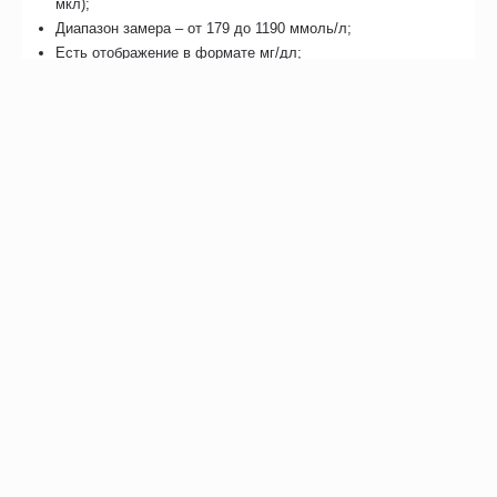
мкл);
Диапазон замера – от 179 до 1190 ммоль/л;
Есть отображение в формате мг/дл;
Совместимый анализатор – GCU;
Обработка данных – 6 секунд, информация выводится на
дисплей;
Производство - Bioptik Technology Inc., Тайвань.
В комплекте
Тест-полоски EasyTouch Мочевая кислота (25 экземпляров);
Флакон из пластика;
Ключ-код; Руководство пользователя.
Отзывы
Возможно, вас это заинтересует