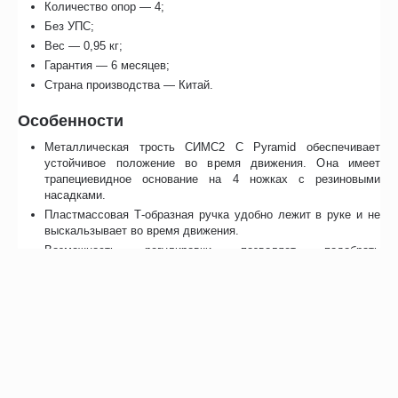
Количество опор — 4;
Без УПС;
Вес — 0,95 кг;
Гарантия — 6 месяцев;
Страна производства — Китай.
Особенности
Металлическая трость СИМС2 C Pyramid обеспечивает
устойчивое положение во время движения. Она имеет
трапециевидное основание на 4 ножках с резиновыми
насадками.
Пластмассовая Т-образная ручка удобно лежит в руке и не
выскальзывает во время движения.
Возможность регулировки позволяет подобрать
оптимальную высоту для человека стандартного роста.
Вспомогательное средство передвижения имеет
Регистрационное удостоверение и Декларацию соответствия.
Уход
При загрязнении протереть опору тряпкой, смоченной в мыльном
растворе, а затем вытереть сухим полотенцем.