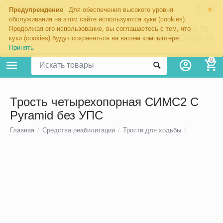
×
Екатеринбург
Предупреждение
Для обеспечения высокого уровня
обслуживания на этом сайте используются куки (cookies).
Продолжая его использование, вы соглашаетесь с тем, что
8 (343) 344-60-76
+7 (967) 639-00-76
куки (cookies) будут сохраняться на вашем компьютере:
Принять
0
Трость четырехопорная СИМС2 C
Pyramid без УПС
Главная
/
Средства реабилитации
/
Трости для ходьбы
/