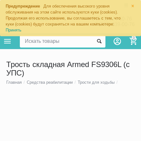
×
Екатеринбург
Предупреждение
Для обеспечения высокого уровня
обслуживания на этом сайте используются куки (cookies).
Продолжая его использование, вы соглашаетесь с тем, что
8 (343) 344-60-76
+7 (967) 639-00-76
куки (cookies) будут сохраняться на вашем компьютере:
Принять
0
Трость складная Armed FS9306L (с
УПС)
Главная
/
Средства реабилитации
/
Трости для ходьбы
/