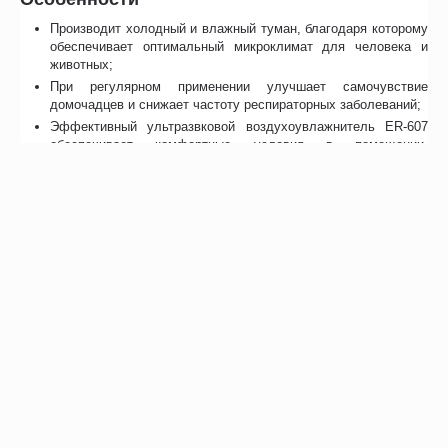
Производит холодный и влажный туман, благодаря которому
обеспечивает оптимальный микроклимат для человека и
животных;
При регулярном применении улучшает самочувствие
домочадцев и снижает частоту респираторных заболеваний;
Эффективный ультразвковой воздухоувлажнитель ER-607
обеспечивает комфортные условия в помещении.
Применяется в офисах и дома;
Направление выпускаемой воздушной струи легко
регулируется с помощью поворотного распылителя, а её
интенсивность – рукояткой в виде колеса на нижней панели
изделия;
Автоматически отключается, если в емкости нет воды, для
предупреждения поломки аппарата;
Большого контейнера хватает на длительное использование;
Эргономичный дизайн позволяет изделию вписаться в любой
своевременный интерьер;
Увлажнитель воздуха Ergopower 607 можно оставлять
работающим на ночь, благодаря низкому уровню шума.
Отзывы