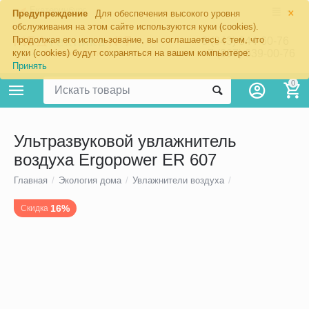
×
Екатеринбург
Предупреждение
Для обеспечения высокого уровня
обслуживания на этом сайте используются куки (cookies).
Продолжая его использование, вы соглашаетесь с тем, что
8 (343) 344-60-76
+7 (967) 639-00-76
куки (cookies) будут сохраняться на вашем компьютере:
Принять
0
Ультразвуковой увлажнитель
воздуха Ergopower ER 607
Главная
/
Экология дома
/
Увлажнители воздуха
/
16%
Скидка