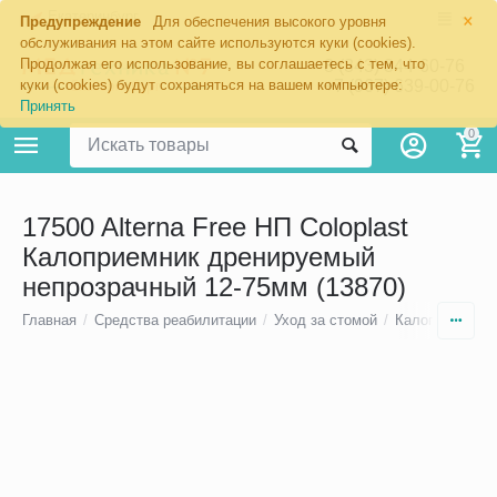
×
Екатеринбург
Предупреждение
Для обеспечения высокого уровня
обслуживания на этом сайте используются куки (cookies).
Продолжая его использование, вы соглашаетесь с тем, что
8 (343) 344-60-76
+7 (967) 639-00-76
куки (cookies) будут сохраняться на вашем компьютере:
Принять
0
17500 Alterna Free НП Coloplast
Калоприемник дренируемый
непрозрачный 12-75мм (13870)
Главная
/
Средства реабилитации
/
Уход за стомой
/
Калоприемники