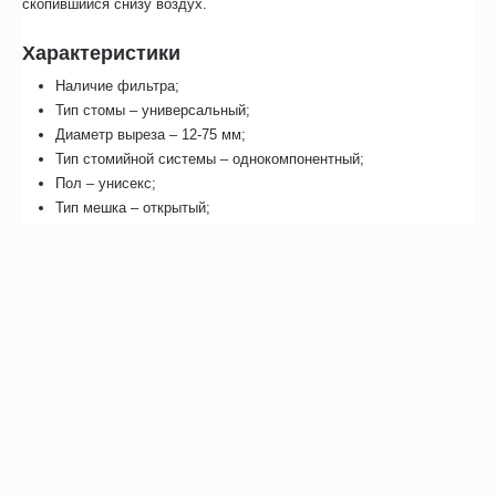
скопившийся снизу воздух.
Характеристики
Наличие фильтра;
Тип стомы – универсальный;
Диаметр выреза – 12-75 мм;
Тип стомийной системы – однокомпонентный;
Пол – унисекс;
Тип мешка – открытый;
Марка – Coloplast;
Страна производства – Дания.
Отзывы
С этим товаром покупают
Сопутствующие товары
Похожие товары