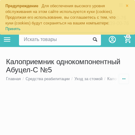
×
Екатеринбург
Предупреждение
Для обеспечения высокого уровня
обслуживания на этом сайте используются куки (cookies).
Продолжая его использование, вы соглашаетесь с тем, что
8 (343) 344-60-76
+7 (967) 639-00-76
куки (cookies) будут сохраняться на вашем компьютере:
Принять
0
Калоприемник однокомпонентный
Абуцел-С №5
Главная
/
Средства реабилитации
/
Уход за стомой
/
Калоприемники