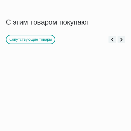
С этим товаром покупают
Сопутствующие товары
2650 Coloplast паста для
Нейтрализатор запаха
защиты и выравнивания
Coloplast, тюбик 50 мл
кожи тюбик 60 г
1 150.00
Скоро в продаже
Р