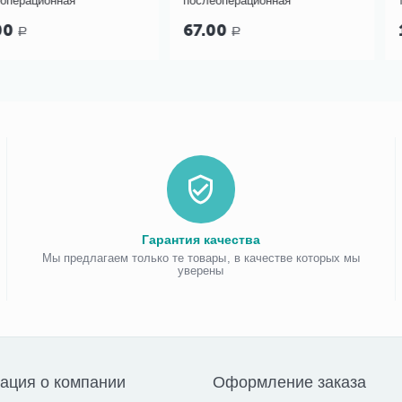
послеоперационная
трахеостомиче
канюль PORTEX
67.00
197.00
Р
Р
Гарантия качества
Мы предлагаем только те товары, в качестве которых мы
уверены
ация о компании
Оформление заказа