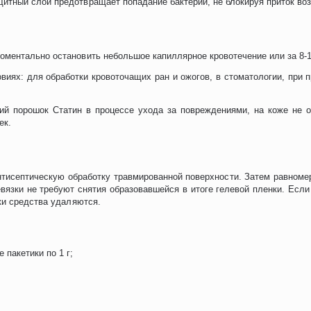
тный слой предотвращает попадание бактерий, не блокируя приток воз
ментально остановить небольшое капиллярное кровотечение или за 8-10
иях: для обработки кровоточащих ран и ожогов, в стоматологии, при 
ий порошок Статин в процессе ухода за повреждениями, на коже не о
ек.
тисептическую обработку травмированной поверхности. Затем равноме
язки не требуют снятия образовавшейся в итоге гелевой пленки. Если
ки средства удаляются.
пакетики по 1 г;