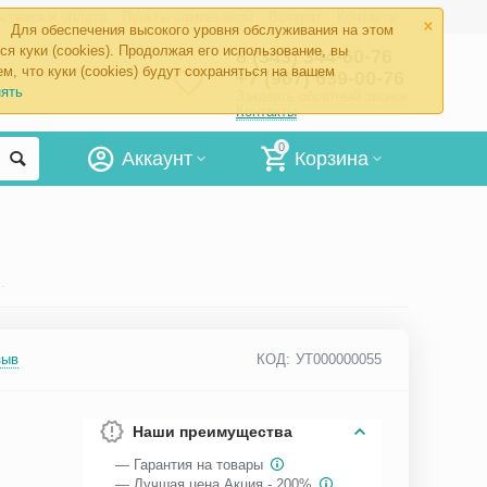
×
ставка и оплата
Пункты самовывоза
Возврат
Контакты
Для обеспечения высокого уровня обслуживания на этом
ся куки (cookies). Продолжая его использование, вы
8 (343) 344-60-76
м, что куки (cookies) будут сохраняться на вашем
+7 (967) 639-00-76
ять
Заказать обратный звонок
Контакты
0
Аккаунт
Корзина
кий порошок Статин
зыв
КОД:
УТ000000055
Наши преимущества
— Гарантия на товары
— Лучшая цена Акция - 200%