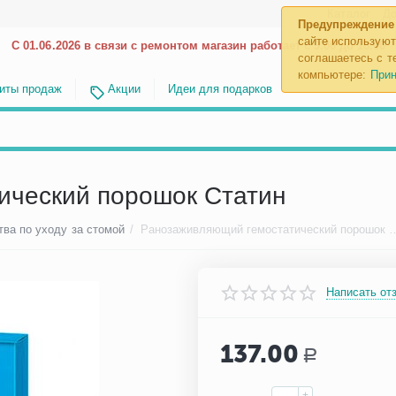
Каталог
До
Предупреждение
сайте используют
С 01.06.2026 в связи с ремонтом магазин работает с 9.00 до 18.00
соглашаетесь с те
компьютере:
Прин
иты продаж
Акции
Идеи для подарков
ический порошок Статин
тва по уходу за стомой
/
Ранозаживляющий гемостатичес
Написать от
137.00
Р
+