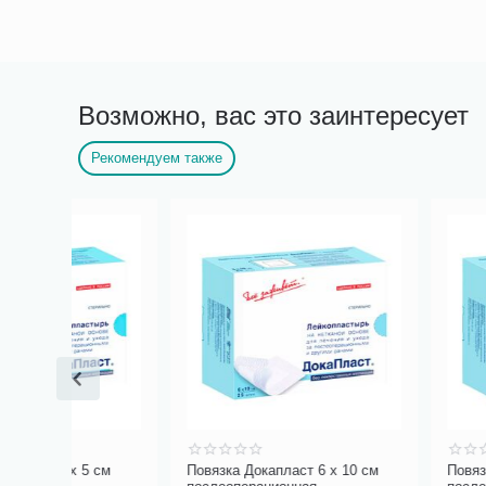
Возможно, вас это заинтересует
Рекомендуем также
 см
Повязка Докапласт 6 х 10 см
Повязка Докапласт 