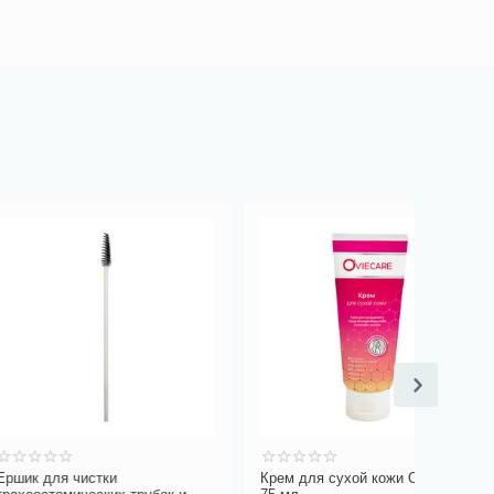
стки
Крем для сухой кожи Oviecare,
Фартук н