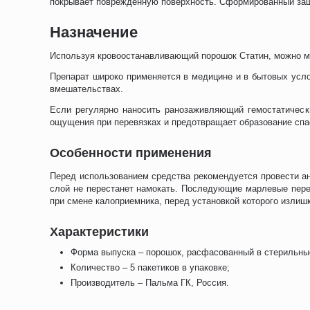
покрывает поврежденную поверхность. Сформированный защи
Назначение
Используя кровоостанавливающий порошок Статин, можно мо
Препарат широко применяется в медицине и в бытовых услов
вмешательствах.
Если регулярно наносить ранозаживляющий гемостатическ
ощущения при перевязках и предотвращает образование спа
Особенности применения
Перед использованием средства рекомендуется провести ан
слой не перестанет намокать. Последующие марлевые перев
при смене калоприемника, перед установкой которого излиш
Характеристики
Форма выпуска – порошок, расфасованный в стерильные 
Количество – 5 пакетиков в упаковке;
Производитель – Пальма ГК, Россия.