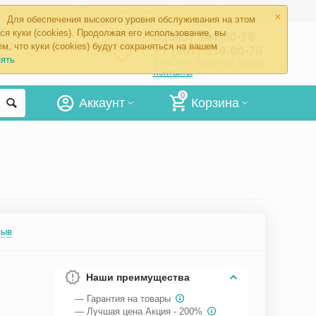
×
ставка и оплата
Пункты самовывоза
Возврат
Контакты
Для обеспечения высокого уровня обслуживания на этом
ся куки (cookies). Продолжая его использование, вы
8 (343) 344-60-76
м, что куки (cookies) будут сохраняться на вашем
+7 (967) 639-00-76
ять
Заказать обратный звонок
Контакты
0
Аккаунт
Корзина
зыв
Наши преимущества
— Гарантия на товары
— Лучшая цена Акция - 200%