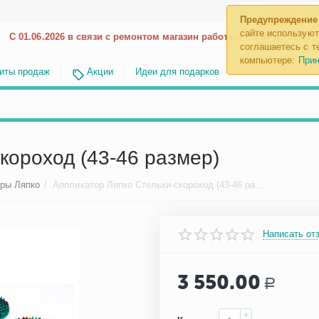
Каталог
До
Предупреждение
сайте используют
С 01.06.2026 в связи с ремонтом магазин работает с 9.00 до 18.00
соглашаетесь с те
компьютере:
Прин
иты продаж
Акции
Идеи для подарков
короход (43-46 размер)
ры Ляпко
/
Аппликатор Ляпко Стельки-скороход (43-46 размер)
Написать от
3 550.00
Р
+