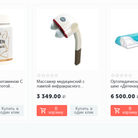
 витамином С
Массажер медицинский с
Ортопедическ
лотой
лампой инфракрасного
шею «Детензо
излучения Nozomi MH-102
3 349.00
6 500.00
Р
Купить в
В
Купить в
В
один клик
корзину
один клик
корзину