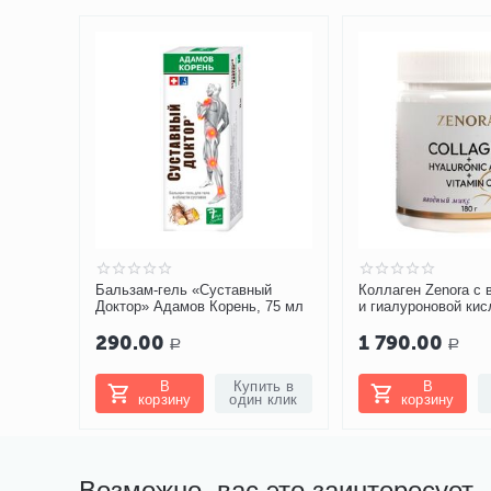
Бальзам-гель «Суставный
Коллаген Zenora с
Доктор» Адамов Корень, 75 мл
и гиалуроновой кис
«Ягодный микс»
290.00
1 790.00
Р
Р
В
Купить в
В
корзину
один клик
корзину
Возможно, вас это заинтересует