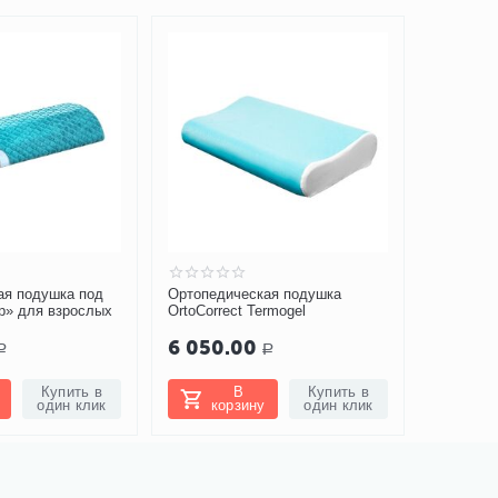
ая подушка под
Ортопедическая подушка
Солевая
р» для взрослых
OrtoСorrect Termogel
«Скала» 
6 050.00
1 225
Р
Р
Купить в
В
Купить в
один клик
корзину
один клик
ко