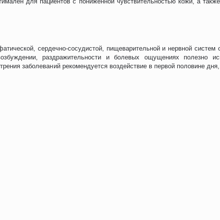
птимален для пациентов с пониженной чувствительностью кожи, а такж
атической, сердечно-сосудистой, пищеварительной и нервной систем 
 возбуждении, раздражительности и болевых ощущениях полезно и
трения заболеваний рекомендуется воздействие в первой половине дня, 