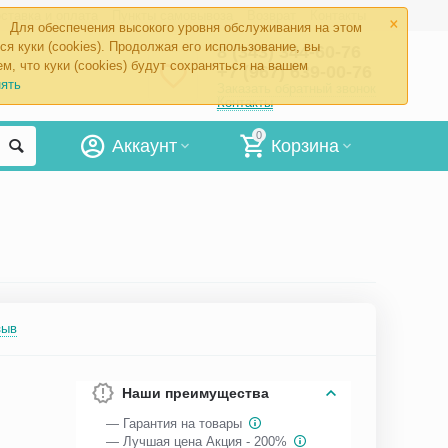
×
ставка и оплата
Пункты самовывоза
Возврат
Контакты
Для обеспечения высокого уровня обслуживания на этом
ся куки (cookies). Продолжая его использование, вы
8 (343) 344-60-76
м, что куки (cookies) будут сохраняться на вашем
+7 (967) 639-00-76
ять
Заказать обратный звонок
Контакты
0
Аккаунт
Корзина
зыв
Наши преимущества
— Гарантия на товары
— Лучшая цена Акция - 200%