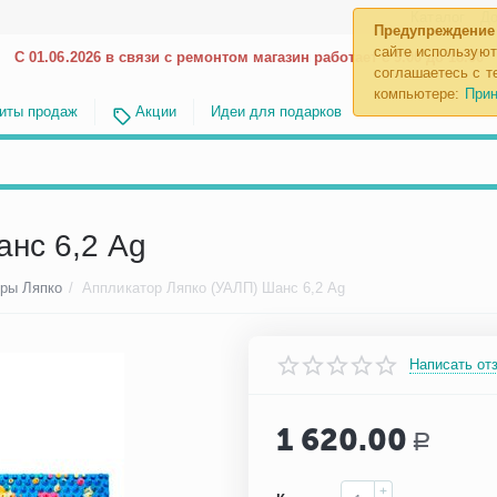
Каталог
До
Предупреждение
сайте используют
С 01.06.2026 в связи с ремонтом магазин работает с 9.00 до 18.00
соглашаетесь с те
компьютере:
Прин
иты продаж
Акции
Идеи для подарков
анс 6,2 Ag
ры Ляпко
/
Аппликатор Ляпко (УАЛП) Шанс 6,2 Ag
Написать от
1 620.00
Р
+