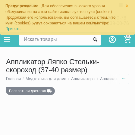
×
Екатеринбург
Предупреждение
Для обеспечения высокого уровня
обслуживания на этом сайте используются куки (cookies).
Продолжая его использование, вы соглашаетесь с тем, что
8 (343) 344-60-76
+7 (967) 639-00-76
куки (cookies) будут сохраняться на вашем компьютере:
Принять
0
Аппликатор Ляпко Стельки-
скороход (37-40 размер)
Главная
/
Медтехника для дома
/
Аппликаторы
/
Аппликаторы Ляпк
Бесплатная доставка