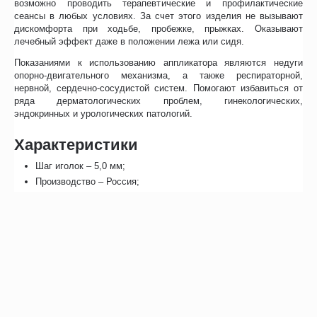
возможно проводить терапевтические и профилактические
сеансы в любых условиях. За счет этого изделия не вызывают
дискомфорта при ходьбе, пробежке, прыжках. Оказывают
лечебный эффект даже в положении лежа или сидя.
Показаниями к использованию аппликатора являются недуги
опорно-двигательного механизма, а также респираторной,
нервной, сердечно-сосудистой систем. Помогают избавиться от
ряда дерматологических проблем, гинекологических,
эндокринных и урологических патологий.
Характеристики
Шаг иголок – 5,0 мм;
Производство – Россия;
Размеры – 37-40;
Цвет товара может отличаться от указанного на фото.
Производитель предоставляет гарантию на аппликатор-стельку
Скороход 1 год.
Отзывы