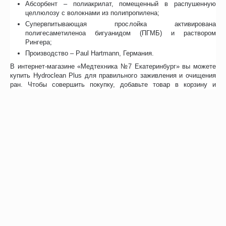
Абсорбент – полиакрилат, помещенный в распушенную
целлюлозу с волокнами из полипропилена;
Супервпитывающая прослойка активирована
полигесаметиленоа бигуанидом (ПГМБ) и раствором
Рингера;
Производство – Paul Hartmann, Германия.
В интернет-магазине «Медтехника №7 Екатеринбург» вы можете
купить Hydroclean Plus для правильного заживления и очищения
ран. Чтобы совершить покупку, добавьте товар в корзину и
заполните форму заказа. Наш менеджер перезвонит вам и
уточнит способ получения.
Отзывы
Возможно, вас это заинтересует
Похожие товары
Рекомендуем также