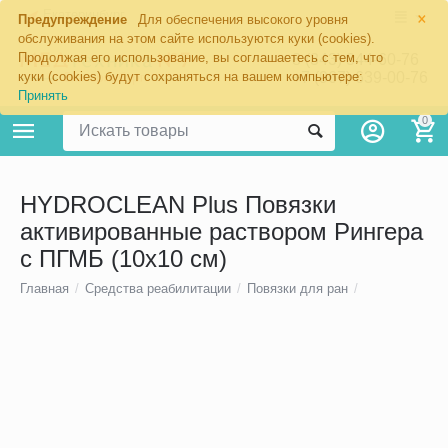
×
Екатеринбург
Предупреждение
Для обеспечения высокого уровня
обслуживания на этом сайте используются куки (cookies).
Продолжая его использование, вы соглашаетесь с тем, что
8 (343) 344-60-76
+7 (967) 639-00-76
куки (cookies) будут сохраняться на вашем компьютере:
Принять
0
HYDROCLEAN Plus Повязки
активированные раствором Рингера
с ПГМБ (10x10 см)
Главная
/
Средства реабилитации
/
Повязки для ран
/