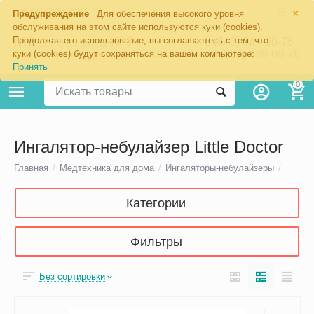
×
Екатеринбург
Предупреждение
Для обеспечения высокого уровня
обслуживания на этом сайте используются куки (cookies).
Продолжая его использование, вы соглашаетесь с тем, что
8 (343) 344-60-76
+7 (967) 639-00-76
куки (cookies) будут сохраняться на вашем компьютере:
Принять
0
Ингалятор-небулайзер Little Doctor
Главная
/
Медтехника для дома
/
Ингаляторы-небулайзеры
/
Категории
Фильтры
Без сортировки