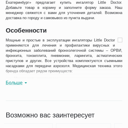
Екатеринбург» предлагает купить ингалятор Little Doctor.
Добавьте товар в корзину и заполните форму заказа. Наш
менеджер свяжется с вами для уточнения деталей. Возможна
доставка по городу и самовывоз из пункта выдачи.
Особенности
Мощные и простые в эксплуатации ингаляторы Little Doctor
применяются для лечения и профилактики вирусных и
инфекционных заболеваний бронхолегочной системы – ОРВИ,
бронхита, тонзиллита, пневмонии, ларингита, астматических
приступов и других. Все устройства комплектуются съемными
насадками для передачи аэрозоля. Медицинская техника этого
бренда обладает рядом преимуществ:
Надежность конструкции;
Больше
Привлекательный яркий дизайн ингаляторов для детей Little
Doctor, позволяющий проводить процедуры в игровой форме;
Возможность использования с разными типами
медикаментов;
Насадки позволяют регулировать размер частиц;
Возможно вас заинтересует
Универсальность - подходят для пациентов любого возраста;
Простота применения и обслуживания.