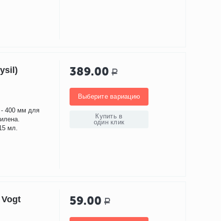
389.00
ysil)
Р
Выберите вариацию
 - 400 мм для
Купить в
тилена.
один клик
15 мл.
59.00
 Vogt
Р