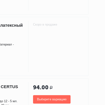
Скоро в продаже
 латексный
Материал -
94.00
й CERTUS
Р
Выберите вариацию
о 12 - 5 мл.