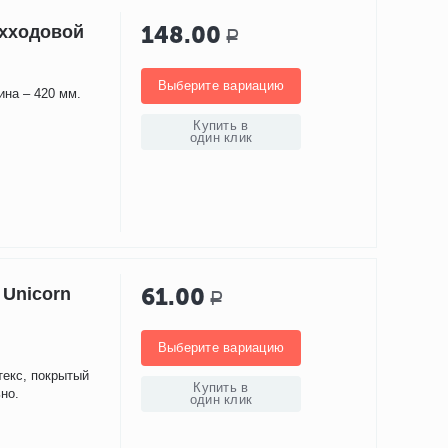
148.00
ухходовой
Р
Выберите вариацию
ина – 420 мм.
Купить в
один клик
61.00
 Unicorn
Р
Выберите вариацию
текс, покрытый
Купить в
но.
один клик