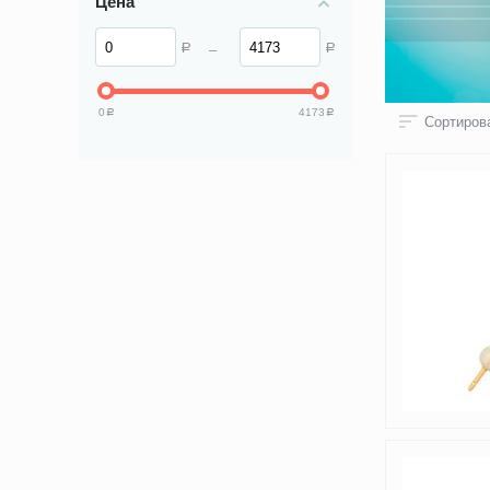
Цена
–
Р
Р
0
4173
Р
Р
Сортирова