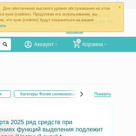
×
ставка и оплата
Пункты самовывоза
Возврат
Контакты
Для обеспечения высокого уровня обслуживания на этом
ся куки (cookies). Продолжая его использование, вы
8 (343) 344-60-76
м, что куки (cookies) будут сохраняться на вашем
+7 (967) 639-00-76
ять
Заказать обратный звонок
Контакты
0
Аккаунт
Корзина
я
Катетеры Фолея силиконовые
Показать
Катетеры Фолея мужс
рта 2025 ряд средств при
ениях функций выделения подлежит