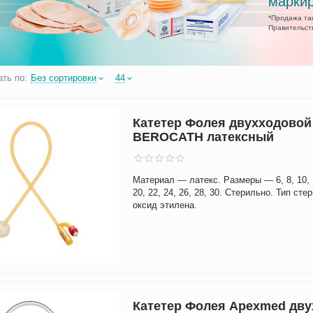
маркир
*Продажа так
Правительств
ть по:
Без сортировки
44
Катетер Фолея двухходовой
BEROCATH латексный
Материал — латекс. Размеры — 6, 8, 10, 1
20, 22, 24, 26, 28, 30. Стерильно. Тип ст
оксид этилена.
Катетер Фолея Apexmed дв