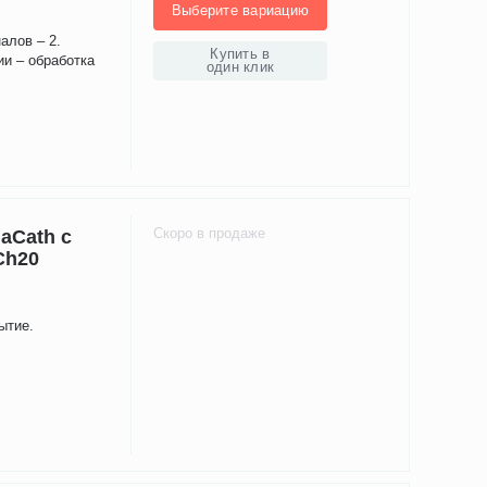
Выберите вариацию
алов – 2.
Купить в
ии – обработка
один клик
Скоро в продаже
aCath с
Ch20
ытие.