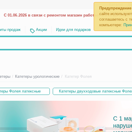
Каталог
До
Предупреждение
сайте используют
С 01.06.2026 в связи с ремонтом магазин работает с 9.00 до 18.00
соглашаетесь с те
компьютере:
Прин
иты продаж
Акции
Идеи для подарков
тетеры
/
Катетеры урологические
/
Катетер Фолея
теры Фолея латексные
Катетеры двухходовые латексные Фоле
С 1 ма
наруш