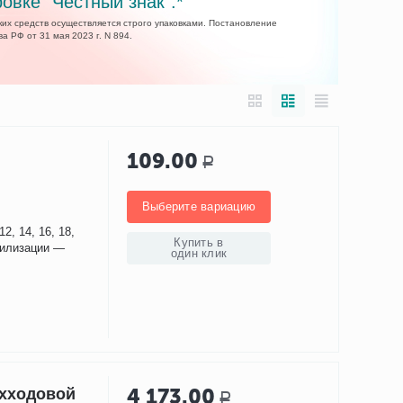
овке "Честный знак".*
их средств осуществляется строго упаковками. Постановление
а РФ от 31 мая 2023 г. N 894.
109.00
Р
Выберите вариацию
2, 14, 16, 18,
Купить в
ерилизации —
один клик
4 173.00
ухходовой
Р