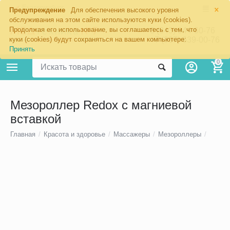
×
Екатеринбург
Предупреждение
Для обеспечения высокого уровня
обслуживания на этом сайте используются куки (cookies).
Продолжая его использование, вы соглашаетесь с тем, что
8 (343) 344-60-76
+7 (967) 639-00-76
куки (cookies) будут сохраняться на вашем компьютере:
Принять
0
Мезороллер Redox с магниевой
вставкой
Главная
/
Красота и здоровье
/
Массажеры
/
Мезороллеры
/