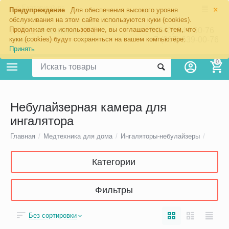
×
Екатеринбург
Предупреждение
Для обеспечения высокого уровня
обслуживания на этом сайте используются куки (cookies).
Продолжая его использование, вы соглашаетесь с тем, что
8 (343) 344-60-76
+7 (967) 639-00-76
куки (cookies) будут сохраняться на вашем компьютере:
Принять
0
Небулайзерная камера для
ингалятора
Главная
/
Медтехника для дома
/
Ингаляторы-небулайзеры
/
Категории
Фильтры
Без сортировки