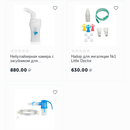
Небулайзерная камера с
Набор для ингаляции №1
загубником для
Little Doctor
компрессорных
880.00
630.00
ингаляторов OMRON NE-
Р
Р
С28/NE-С29/NE-С30