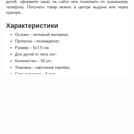
детей, оформите заказ на сайте или позвоните по указанному
телефону. Получить товар можно в центре выдачи или через
курьера.
Характеристики
Основа – нетканый материал;
Пропитка – полиакрилат;
Размер – 5х7,5 см;
Для детей от пяти лет;
Количество – 50 шт.;
Упаковка – картонная коробка;
Срок годности – 5 лет;
Вес – 170 гр;
Страна - производитель – Россия;
Бренд – Офталофикс.
Отзывы