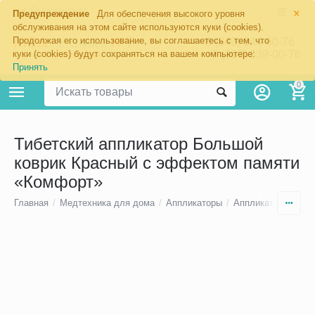
×
Екатеринбург
Предупреждение
Для обеспечения высокого уровня
обслуживания на этом сайте используются куки (cookies).
Продолжая его использование, вы соглашаетесь с тем, что
8 (343) 344-60-76
+7 (967) 639-00-76
куки (cookies) будут сохраняться на вашем компьютере:
Принять
0
Тибетский аппликатор Большой
коврик Красный с эффектом памяти
«Комфорт»
Главная
/
Медтехника для дома
/
Аппликаторы
/
Аппликаторы Кузн