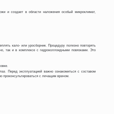
ожи и создает в области наложения особый микроклимат,
плять кало- или уросборник. Процедуру полезно повторять
но, так и в комплексе с гидроколлоидными повязками. Это
овке.
лаз. Перед эксплуатацией важно ознакомиться с составом
но проконсультироваться с лечащим врачом.