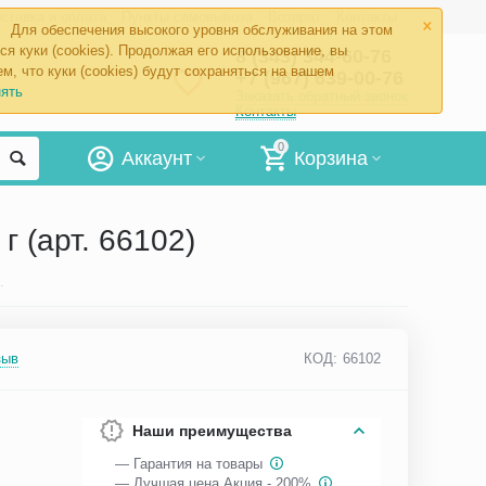
×
ставка и оплата
Пункты самовывоза
Возврат
Контакты
Для обеспечения высокого уровня обслуживания на этом
ся куки (cookies). Продолжая его использование, вы
8 (343) 344-60-76
м, что куки (cookies) будут сохраняться на вашем
+7 (967) 639-00-76
ять
Заказать обратный звонок
Контакты
0
Аккаунт
Корзина
 (арт. 66102)
юбик 50 г (арт. 66102)
зыв
КОД:
66102
Наши преимущества
— Гарантия на товары
— Лучшая цена Акция - 200%