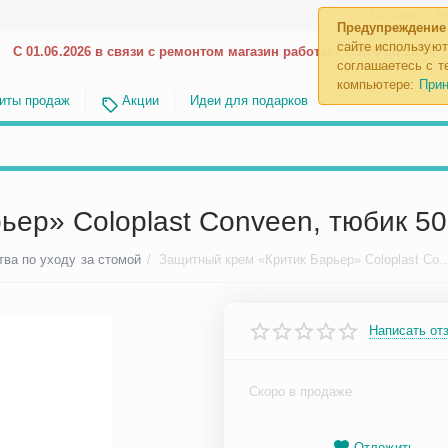
Каталог
До
Предупреждение
сайте используют
С 01.06.2026 в связи с ремонтом магазин работает с 9.00 до 18.00
соглашаетесь с те
компьютере:
Прин
иты продаж
Акции
Идеи для подарков
ер» Coloplast Conveen, тюбик 50 г
тва по уходу за стомой
/
Защитный крем «Критик Барьер» Coloplast Conveen, т
Написать от
Скоро в продаже
Отложить