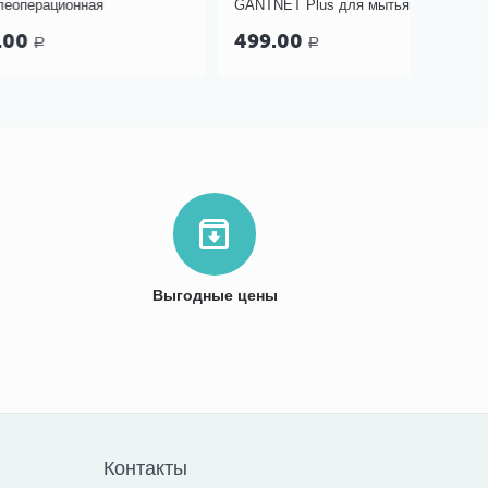
онная
GANTNET Plus для мытья тела,
гортани 
12 шт
терракото
499.00
579.0
Р
Выгодные цены
Контакты