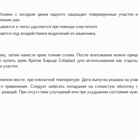
Конвин с оксидом цинка надолго защищает поврежденные участки к
лению ран.
тывается и легко удаляется при помощи очистителя.
вается под воздействием выделений из кишечника.
жу, затем нанести крем тонким слоем. После впитывания можно прикре
о купить крем Критик Барьер Coloplast для использования как отдель
 участке.
емном месте, при комнатной температуре. Дата выпуска указана на упак
о применения. Следует избегать попадания на слизистую оболочку г
х реакций. При отсутствии улучшений или при ухудшении состояния нуж