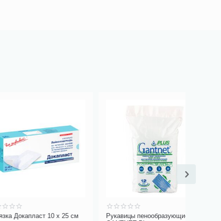
ласт 10 х 25 см
Рукавицы пенообразующие
Фартук н