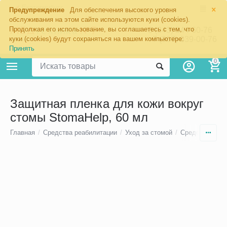
×
Екатеринбург
Предупреждение
Для обеспечения высокого уровня
обслуживания на этом сайте используются куки (cookies).
Продолжая его использование, вы соглашаетесь с тем, что
8 (343) 344-60-76
+7 (967) 639-00-76
куки (cookies) будут сохраняться на вашем компьютере:
Принять
0
Защитная пленка для кожи вокруг
стомы StomaHelp, 60 мл
Главная
/
Средства реабилитации
/
Уход за стомой
/
Средства по у