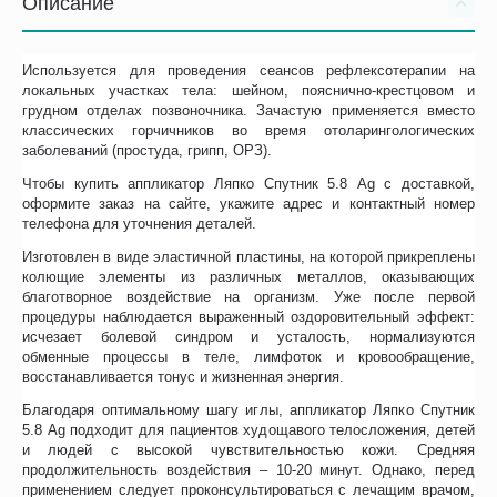
Описание
Используется для проведения сеансов рефлексотерапии на
локальных участках тела: шейном, пояснично-крестцовом и
грудном отделах позвоночника. Зачастую применяется вместо
классических горчичников во время отоларингологических
заболеваний (простуда, грипп, ОРЗ).
Чтобы купить аппликатор Ляпко Спутник 5.8 Ag с доставкой,
оформите заказ на сайте, укажите адрес и контактный номер
телефона для уточнения деталей.
Изготовлен в виде эластичной пластины, на которой прикреплены
колющие элементы из различных металлов, оказывающих
благотворное воздействие на организм. Уже после первой
процедуры наблюдается выраженный оздоровительный эффект:
исчезает болевой синдром и усталость, нормализуются
обменные процессы в теле, лимфоток и кровообращение,
восстанавливается тонус и жизненная энергия.
Благодаря оптимальному шагу иглы, аппликатор Ляпко Спутник
5.8 Ag подходит для пациентов худощавого телосложения, детей
и людей с высокой чувствительностью кожи. Средняя
продолжительность воздействия – 10-20 минут. Однако, перед
применением следует проконсультироваться с лечащим врачом,