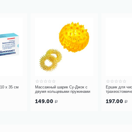
10 х 35 см
Массажный шарик Су-Джок с
Ершик для чи
двумя кольцевыми пружинами
трахеостомиче
канюль PORTEX
149.00
197.00
Р
Р