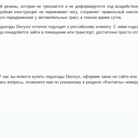
й резины, которая не трескается и не деформируется под воздействи
добная конструкция не пережимает ногу, сохраняет правильный наклон
ого передвижения у автомобильных трасс в темное время суток.
оходы Devysis отлично подходят к российскому климату. С ними ходьба
да понадобится зайти в помещение или транспорт, достаточно просто от
 нас вы можете купить ледоходы Devisys, оформив заказ на сайте или
лись вопросы, позвоните нам по указанному в разделе «Контакты» номер