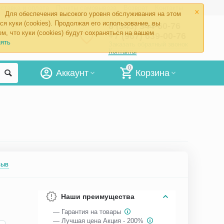
×
ставка и оплата
Пункты самовывоза
Возврат
Контакты
Для обеспечения высокого уровня обслуживания на этом
ся куки (cookies). Продолжая его использование, вы
8 (343) 344-60-76
м, что куки (cookies) будут сохраняться на вашем
+7 (967) 639-00-76
ять
Заказать обратный звонок
Контакты
0
Аккаунт
Корзина
зыв
Наши преимущества
— Гарантия на товары
— Лучшая цена Акция - 200%