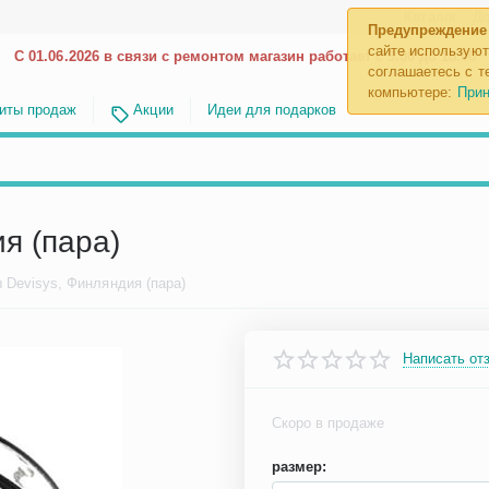
Каталог
До
Предупреждение
сайте используют
С 01.06.2026 в связи с ремонтом магазин работает с 9.00 до 18.00
соглашаетесь с те
компьютере:
Прин
иты продаж
Акции
Идеи для подарков
я (пара)
 Devisys, Финляндия (пара)
Написать от
Скоро в продаже
размер: