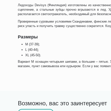
Ледоходы Devisys (Финляндия) изготовлены из качественно
сцепление, а стальные зубцы прочно вгрызаются в лед. У
располагается светоотражатель, необходимый для безопасн
Проверенные суровыми условиями Скандинавии, финские лед
риск упасть и получить травму существенно сократится. Ког
Размеры
M (37-39);
L (40-44);
XL (45-50).
Вариант M оснащен четырьмя шипами, а большие – пятью. У
магазин, пункт самовывоза или курьером. Если у вас появи
Возможно, вас это заинтересует