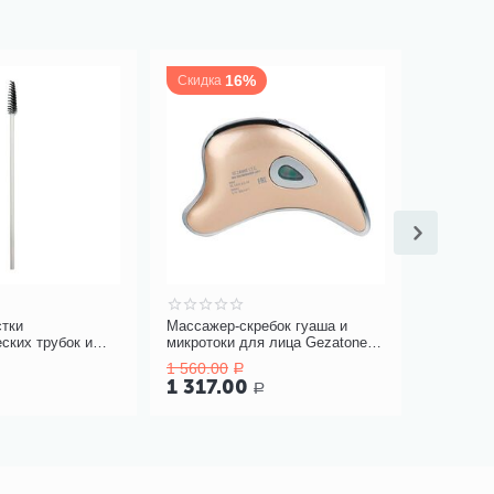
16%
Скидка
стки
Массажер-скребок гуаша и
Средство
ских трубок и
микротоки для лица Gezatone
запахов 
 Blue Line Ultra
m911
1 560.00
Р
1 380
1 317.00
Р